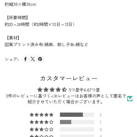
約縦38×横38cm
【所要時間】
約20～24時間（約2時間×10日～12日）
【素材】
図案プリント済み布:綿麻、刺し子糸:綿など
シェア:
カスタマーレビュー
5つ星中4.67つ星
3件のレビューに基づく<※レビューはお客様の声として匿名で
紹介させていただく場合がございます。
2
1
0
0