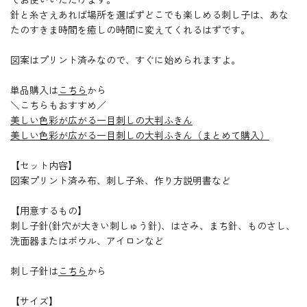
針と糸さえあれば場所を選ばずどこでも楽しめる刺し子は、あな
たのすきま時間を癒しの時間に変えてくれるはずです。
図案はプリント済みなので、すぐに始められますよ。
単品購入は
こちら
から
＼こちらもおすすめ／
美しい色彩が広がる一目刺しの大判ふきん
美しい色彩が広がる一目刺しの大判ふきん（まとめて購入）
【セット内容】
図案プリント済み布、刺し子糸、作り方説明書など
【用意するもの】
刺し子針(針穴が大きい刺しゅう針)、はさみ、まち針、ものさし、
洗面器またはボウル、アイロンなど
刺し子針は
こちら
から
【サイズ】