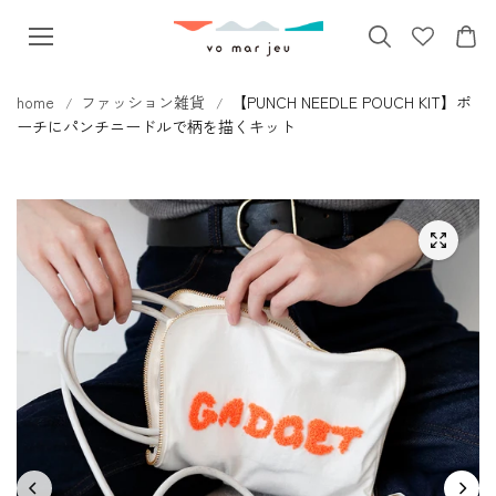
本文へス
キップ
home
ファッション雑貨
【PUNCH NEEDLE POUCH KIT】ポ
ーチにパンチニードルで柄を描くキット