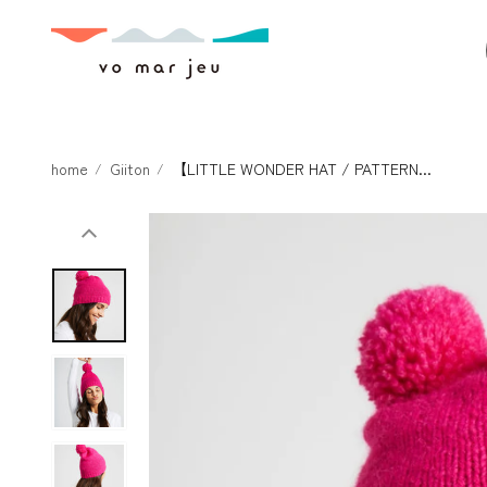
本文へスキ
ップ
home
Giiton
【LITTLE WONDER HAT / PATTERN...