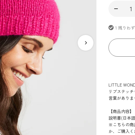
1 残りわ
LITTLE 
リブステッチ
言葉がありま
【商品内容】
説明書(日本語
※こちらの商
か、ご購入く