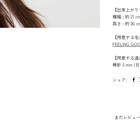
【出来上がり
横幅 : 約 21 c
高さ : 約 26 c
【用意する毛
FEELING GO
【用意する道
棒針 5 mm (
シェア:
まだレビュ