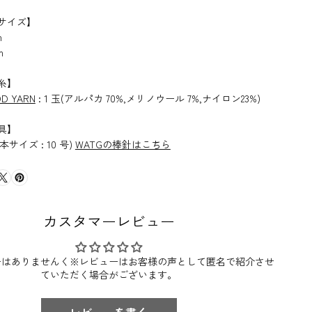
サイズ】
m
m
糸】
OD YARN
: 1 玉(アルパカ 70%,メリノウール 7%,ナイロン23%)
具】
日本サイズ : 10 号)
WATGの棒針はこちら
カスタマーレビュー
ーはありませんく※レビューはお客様の声として匿名で紹介させ
ていただく場合がございます。
レビューを書く