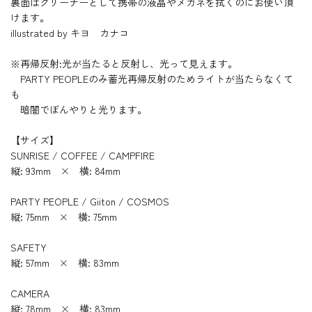
裏面はクリーナーとして携帯の液晶やメガネを拭くのにお使い頂
けます。
illustrated by キヨ カナコ
※再帰反射:光が当たると反射し、光って見えます。
PARTY PEOPLEのみ蓄光再帰反射のためライトが当たらなくて
も
暗闇でぼんやりと光ります。
【サイズ】
SUNRISE / COFFEE / CAMPFIRE
縦: 93mm × 横: 84mm
PARTY PEOPLE / Giiton / COSMOS
縦: 75mm × 横: 75mm
SAFETY
縦: 57mm × 横: 83mm
CAMERA
縦: 78mm × 横: 83mm