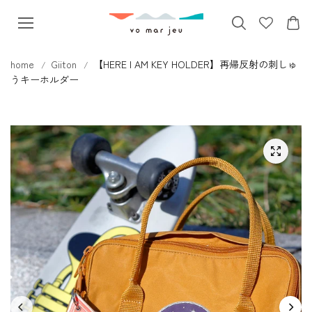
本文へス
キップ
home
Giiton
【HERE I AM KEY HOLDER】再帰反射の刺しゅ
うキーホルダー