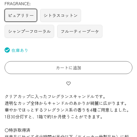
FRAGRANCE:
ピュアリリー
シトラスコットン
シャンプーフローラル
フルーティーブーケ
在庫あり
カートに追加
クリアカップに入ったフレグランスキャンドルです。
透明なカップ全体からキャンドルのあかりが綺麗に広がります。
華やかでほっとするフレグランス系の香りを4種ご用意しました。
1日30分灯すと、1箱で約1か月使うことができます。
〇特許取得済
従来品に比べて点火時間が半分以下（※
メーカー他
製品比
）に短