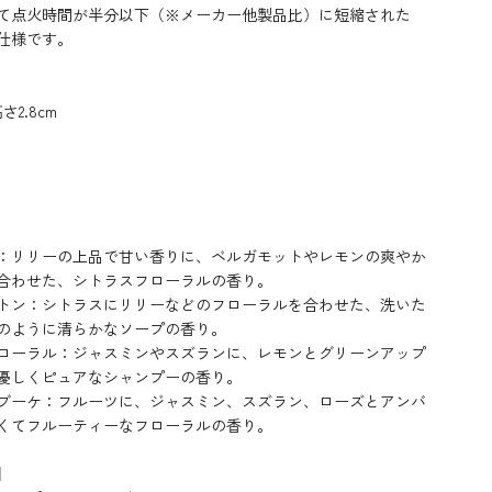
て点火時間が半分以下（※
メーカー他
製品比
）に短縮された
仕様です。
さ2.8cm
：リリーの上品で甘い香りに、ベルガモットやレモンの爽やか
合わせた、シトラスフローラルの香り。
トン：
シトラスにリリーなどのフローラルを合わせた、洗いた
のように清らかなソープの香り。
ローラル：
ジャスミンやスズランに、レモンとグリーンアップ
優しくピュアなシャンプーの香り。
ブーケ：
フルーツに、ジャスミン、スズラン、ローズとアンバ
くてフルーティーなフローラルの香り。
】