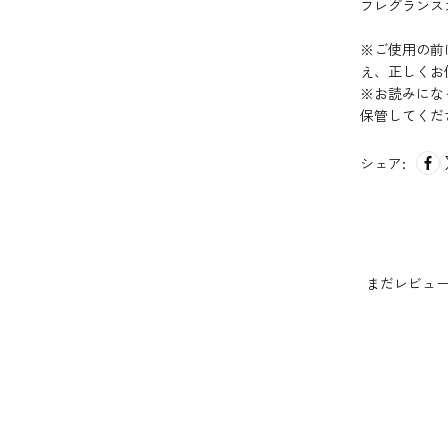
フレグランス
※ご使用の前
え、正しくお
※お読みにな
保管してくだ
シェア:
まだレビュ