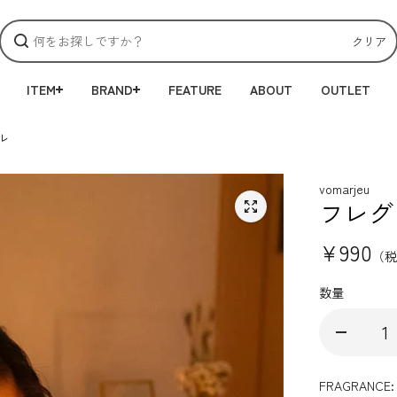
クリア
ITEM
BRAND
FEATURE
ABOUT
OUTLET
ル
vomarjeu
フレグ
¥990
（税
数量
FRAGRANCE: