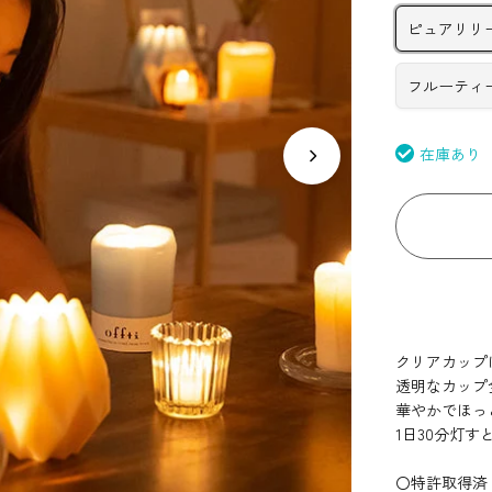
ピュアリリ
フルーティ
在庫あり
クリアカップ
透明なカップ
華やかでほっ
1日30分灯す
〇特許取得済