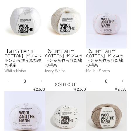
S
S
S
1
k
i
H
H
H
商
p
I
I
I
品
s
N
N
N
を
t
Y
Y
Y
選
e
H
H
H
択
p
A
A
A
す
1
P
P
P
る
P
P
P
.
Y
Y
Y
T
【SHINY HAPPY
【SHINY HAPPY
【SHINY HAPPY
C
C
C
h
COTTON】ピマコッ
COTTON】ピマコッ
COTTON】ピマコッ
O
O
O
i
トンから作られた綿
トンから作られた綿
トンから作られた綿
T
T
T
s
-
の毛糸
の毛糸
の毛糸
T
T
T
s
S
O
O
O
t
White Noise
Ivory White
Malibu Spots
O
N
N
N
e
Q
Q
L
】
】
】
p
-
+
-
+
u
u
D
I
D
D
I
ピ
ピ
ピ
i
SOLD OUT
a
a
e
n
e
n
O
マ
マ
マ
s
¥2,530
¥2,530
¥2,530
n
n
c
c
c
c
U
コ
コ
コ
必
【
【
【
t
t
r
r
r
r
T
ッ
ッ
ッ
須
S
S
S
i
i
e
e
e
e
ト
ト
ト
H
H
H
t
t
a
a
a
a
ン
ン
ン
I
I
I
s
s
s
s
y
y
か
か
か
N
N
N
e
e
e
e
f
f
ら
ら
ら
Y
Y
Y
q
q
q
q
o
o
作
作
作
H
H
H
u
u
u
u
r
r
ら
ら
ら
A
A
A
a
a
a
a
【
【
れ
れ
れ
P
P
P
n
n
n
n