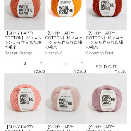
か
か
か
N
N
N
e
e
e
e
e
e
】
f
f
f
の
の
の
の
の
の
廃
o
ら
ら
ら
Y
Y
Y
Y
Y
q
q
q
q
q
q
ピ
o
o
o
毛
毛
毛
毛
毛
毛
色
w
C
C
作
作
作
H
H
H
u
u
u
u
u
u
マ
r
r
r
糸
糸
糸
糸
糸
糸
O
O
予
n
ら
ら
ら
A
A
A
a
a
a
a
a
a
コ
【
【
【
T
T
-
定
れ
れ
れ
P
P
P
n
n
n
n
n
n
ッ
S
S
S
T
T
S
）
た
た
た
P
P
P
t
t
t
t
t
t
ト
H
H
H
O
O
-
O
綿
綿
綿
Y
Y
Y
i
i
i
i
i
i
ン
I
I
I
N
N
S
L
【SHINY HAPPY
【SHINY HAPPY
【SHINY HAPPY
の
の
の
t
t
t
t
t
t
C
C
C
か
N
N
N
】
】
O
D
y
y
y
y
y
y
COTTON】ピマコッ
COTTON】ピマコッ
COTTON】ピマコッ
毛
毛
毛
O
O
O
ら
ピ
ピ
Y
Y
Y
f
f
f
f
f
f
L
O
トンから作られた綿
トンから作られた綿
トンから作られた綿
糸
糸
糸
T
T
T
マ
マ
作
H
H
H
o
o
o
o
o
o
D
U
-
の毛糸
の毛糸
の毛糸
-
-
-
T
T
T
コ
コ
ら
A
A
A
r
r
r
r
r
r
O
T
S
L
C
Y
O
O
O
Bazaar Orange
Vitamin C
Cinnamon Dust
ッ
ッ
れ
P
P
P
【
【
【
【
【
【
U
O
i
h
e
N
N
N
ト
ト
た
P
P
P
Q
Q
S
S
S
S
S
S
T
L
l
a
l
】
】
】
ン
ン
綿
Y
Y
Y
-
+
-
+
H
H
H
H
H
H
u
u
D
I
D
I
D
a
l
l
ピ
ピ
ピ
SOLD OUT
か
か
の
I
I
I
I
I
I
C
C
C
a
a
e
n
e
n
O
c
k
o
マ
マ
マ
ら
ら
¥2,530
¥2,530
¥2,530
N
N
N
N
N
N
毛
O
O
O
n
n
c
c
c
c
U
W
Y
w
作
作
コ
コ
コ
【
【
【
Y
Y
Y
Y
Y
Y
糸
T
T
T
t
t
r
r
r
r
T
ら
ら
a
e
B
ッ
ッ
ッ
S
S
S
H
H
H
H
H
H
T
T
T
i
i
e
e
e
e
れ
れ
s
l
r
ト
ト
ト
H
H
H
A
A
A
A
A
A
O
O
O
t
t
a
a
a
a
た
た
h
l
i
ン
ン
ン
I
I
I
P
P
P
P
P
P
N
N
N
s
s
s
s
y
y
綿
綿
o
c
か
か
か
N
N
N
P
P
P
P
P
P
e
e
e
e
】
】
】
f
f
の
の
w
k
ら
ら
ら
Y
Y
Y
Y
Y
Y
Y
Y
Y
q
q
q
q
ピ
ピ
ピ
o
o
毛
毛
R
C
C
C
C
C
C
作
作
作
H
H
H
u
u
u
u
マ
マ
マ
r
r
糸
糸
O
O
O
O
O
O
o
ら
ら
ら
A
A
A
a
a
a
a
コ
コ
コ
【
【
T
T
T
T
T
T
a
れ
れ
れ
P
P
P
n
n
n
n
ッ
ッ
ッ
S
S
T
T
T
T
T
T
d
た
た
た
P
P
P
t
t
t
t
ト
ト
ト
H
H
O
O
O
O
O
O
綿
綿
綿
Y
Y
Y
i
i
i
i
ン
ン
ン
I
I
N
N
N
N
N
N
【SHINY HAPPY
【SHINY HAPPY
【SHINY HAPPY
の
の
の
t
t
t
t
C
C
C
か
か
か
N
N
】
】
】
】
】
】
y
y
y
y