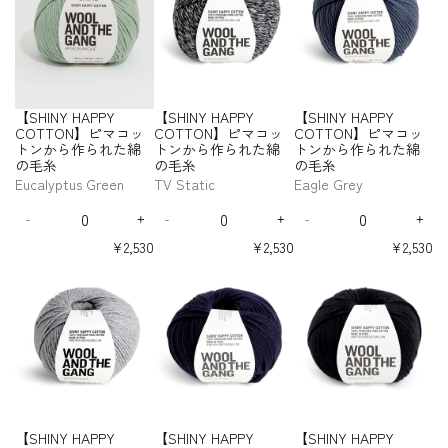
r
e
W
か
か
か
N
N
N
P
P
P
P
e
e
e
e
】
】
f
f
の
の
の
の
の
の
B
a
ら
ら
ら
Y
Y
Y
Y
Y
Y
Y
q
q
q
q
ピ
ピ
o
o
毛
毛
毛
毛
毛
毛
l
t
C
C
C
C
作
作
作
H
H
H
u
u
u
u
マ
マ
r
r
糸
糸
糸
糸
糸
糸
O
O
O
O
u
e
ら
ら
ら
A
A
A
a
a
a
a
コ
コ
【
【
T
T
T
T
e
r
れ
れ
れ
P
P
P
n
n
n
n
ッ
ッ
S
S
T
T
T
T
-
s
た
た
た
P
P
P
t
t
t
t
ト
ト
H
H
O
O
O
O
S
綿
綿
綿
Y
Y
Y
i
i
i
i
ン
ン
I
I
N
N
N
N
O
【SHINY HAPPY
【SHINY HAPPY
【SHINY HAPPY
の
の
の
t
t
t
t
C
C
C
か
か
N
N
】
】
】
】
L
y
y
y
y
COTTON】ピマコッ
COTTON】ピマコッ
COTTON】ピマコッ
毛
毛
毛
O
O
O
ら
ら
ピ
ピ
ピ
ピ
Y
Y
f
f
f
f
D
トンから作られた綿
トンから作られた綿
トンから作られた綿
糸
糸
糸
T
T
T
マ
マ
マ
マ
作
作
H
H
o
o
o
o
O
の毛糸
の毛糸
の毛糸
-
-
-
T
T
T
コ
コ
コ
コ
ら
ら
A
A
r
r
r
r
U
L
M
L
O
O
O
Eucalyptus Green
TV Static
Eagle Grey
ッ
ッ
ッ
ッ
れ
れ
P
P
【
【
【
【
T
a
o
i
N
N
N
ト
ト
ト
ト
た
た
P
P
Q
Q
Q
S
S
S
S
n
s
m
】
】
】
ン
ン
ン
ン
綿
綿
Y
Y
-
+
-
+
-
+
H
H
H
H
u
u
u
D
I
D
I
D
I
d
s
e
ピ
ピ
ピ
か
か
か
か
の
の
I
I
I
I
C
C
a
a
a
e
n
e
n
e
n
O
G
G
マ
マ
マ
ら
ら
ら
ら
¥2,530
¥2,530
¥2,530
N
N
N
N
毛
毛
O
O
n
n
n
c
c
c
c
c
c
f
r
r
作
作
作
作
コ
コ
コ
【
【
【
Y
Y
Y
Y
糸
糸
T
T
t
t
t
r
r
r
r
r
r
ら
ら
ら
ら
O
e
e
ッ
ッ
ッ
S
S
S
H
H
H
H
T
T
i
i
i
e
e
e
e
e
e
れ
れ
れ
れ
z
e
e
ト
ト
ト
H
H
H
A
A
A
A
O
O
t
t
t
a
a
a
a
a
a
た
た
た
た
-
n
n
ン
ン
ン
I
I
I
P
P
P
P
N
N
s
s
s
s
s
s
y
y
y
綿
綿
綿
綿
S
か
か
か
N
N
N
P
P
P
P
e
e
e
e
e
e
】
】
f
f
f
の
の
の
の
O
ら
ら
ら
Y
Y
Y
Y
Y
Y
Y
q
q
q
q
q
q
ピ
ピ
o
o
o
毛
毛
毛
毛
L
C
C
C
C
作
作
作
H
H
H
u
u
u
u
u
u
マ
マ
r
r
r
糸
糸
糸
糸
D
O
O
O
O
ら
ら
ら
A
A
A
a
a
a
a
a
a
コ
コ
【
【
【
T
T
T
T
O
れ
れ
れ
P
P
P
n
n
n
n
n
n
ッ
ッ
S
S
S
T
T
T
T
U
た
た
た
P
P
P
t
t
t
t
t
t
ト
ト
H
H
H
O
O
O
O
T
綿
綿
綿
Y
Y
Y
i
i
i
i
i
i
ン
ン
I
I
I
N
N
N
N
【SHINY HAPPY
【SHINY HAPPY
【SHINY HAPPY
の
の
の
t
t
t
t
t
t
C
C
C
か
か
N
N
N
】
】
】
】