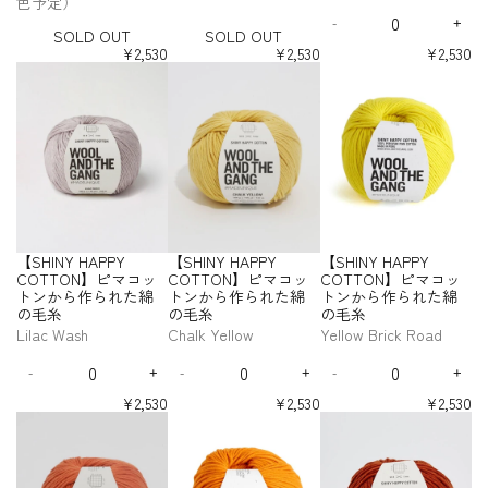
色予定）
ト
ト
ト
ト
た
た
P
P
P
Q
S
S
S
S
S
S
L
L
c
1
m
】
】
】
ン
ン
ン
ン
綿
綿
Y
Y
Y
-
+
H
H
H
H
H
H
u
D
D
D
I
a
S
b
ピ
ピ
ピ
SOLD OUT
SOLD OUT
か
か
か
か
の
の
I
I
I
I
I
I
C
C
C
a
e
n
O
O
l
p
e
マ
マ
マ
ら
ら
ら
ら
¥2,530
¥2,530
¥2,530
N
N
N
N
N
N
毛
毛
O
O
O
n
c
c
U
U
y
o
r
作
作
作
作
コ
コ
コ
【
【
【
Y
Y
Y
Y
Y
Y
糸
糸
T
T
T
t
r
r
T
T
ら
ら
ら
ら
p
t
W
ッ
ッ
ッ
S
S
S
H
H
H
H
H
H
T
T
T
i
e
e
れ
れ
れ
れ
t
s
o
ト
ト
ト
H
H
H
A
A
A
A
A
A
O
O
O
t
a
a
た
た
た
た
u
l
ン
ン
ン
I
I
I
P
P
P
P
P
P
N
N
N
s
s
y
綿
綿
綿
綿
s
f
か
か
か
N
N
N
P
P
P
P
P
P
e
e
】
】
】
f
の
の
の
の
S
ら
ら
ら
Y
Y
Y
Y
Y
Y
Y
Y
Y
q
q
ピ
ピ
ピ
o
毛
毛
毛
毛
p
C
C
C
C
C
C
作
作
作
H
H
H
u
u
マ
マ
マ
r
糸
糸
糸
糸
O
O
O
O
O
O
o
ら
ら
ら
A
A
A
a
a
コ
コ
コ
【
T
T
T
T
T
T
t
れ
れ
れ
P
P
P
n
n
ッ
ッ
ッ
S
T
T
T
T
T
T
s
た
た
た
P
P
P
t
t
ト
ト
ト
H
O
O
O
O
O
O
綿
綿
綿
Y
Y
Y
i
i
ン
ン
ン
I
N
N
N
N
N
N
【SHINY HAPPY
【SHINY HAPPY
【SHINY HAPPY
の
の
の
t
t
C
C
C
か
か
か
N
】
】
】
】
】
】
y
y
COTTON】ピマコッ
COTTON】ピマコッ
COTTON】ピマコッ
毛
毛
毛
O
O
O
ら
ら
ら
ピ
ピ
ピ
ピ
ピ
ピ
Y
f
f
トンから作られた綿
トンから作られた綿
トンから作られた綿
糸
糸
糸
T
T
T
マ
マ
マ
マ
マ
マ
作
作
作
H
o
o
の毛糸
の毛糸
の毛糸
-
-
-
T
T
T
コ
コ
コ
コ
コ
コ
ら
ら
ら
A
r
r
S
E
L
O
O
O
Lilac Wash
Chalk Yellow
Yellow Brick Road
ッ
ッ
ッ
ッ
ッ
ッ
れ
れ
れ
P
【
【
a
s
i
N
N
N
ト
ト
ト
ト
ト
ト
た
た
た
P
Q
Q
Q
S
S
n
p
m
】
】
】
ン
ン
ン
ン
ン
ン
綿
綿
綿
Y
-
+
-
+
-
+
H
H
u
u
u
D
I
D
I
D
I
d
r
e
ピ
ピ
ピ
か
か
か
か
か
か
の
の
の
I
I
C
a
a
a
e
n
e
n
e
n
（
e
C
マ
マ
マ
ら
ら
ら
ら
ら
ら
¥2,530
¥2,530
¥2,530
N
N
毛
毛
毛
O
n
n
n
c
c
c
c
c
c
品
s
r
作
作
作
作
作
作
コ
コ
コ
【
【
【
Y
Y
糸
糸
糸
T
t
t
t
r
r
r
r
r
r
ら
ら
ら
ら
ら
ら
切
s
u
ッ
ッ
ッ
S
S
S
H
H
T
i
i
i
e
e
e
e
e
e
れ
れ
れ
れ
れ
れ
れ
o
s
ト
ト
ト
H
H
H
A
A
O
t
t
t
a
a
a
a
a
a
た
た
た
た
た
た
次
B
h
ン
ン
ン
I
I
I
P
P
N
s
s
s
s
s
s
y
y
y
綿
綿
綿
綿
綿
綿
第
r
P
P