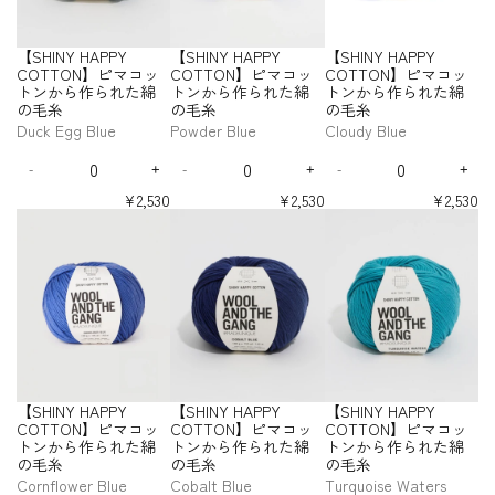
れ
れ
れ
P
P
P
n
n
n
n
n
n
ッ
ッ
ッ
S
S
S
T
T
T
T
T
T
た
た
た
P
P
P
t
t
t
t
t
t
ト
ト
ト
H
H
H
O
O
O
O
O
O
綿
綿
綿
Y
Y
Y
i
i
i
i
i
i
ン
ン
ン
I
I
I
N
N
N
N
N
N
【SHINY HAPPY
【SHINY HAPPY
【SHINY HAPPY
の
の
の
t
t
t
t
t
t
C
C
C
か
か
か
N
N
N
】
】
】
】
】
】
y
y
y
y
y
y
COTTON】ピマコッ
COTTON】ピマコッ
COTTON】ピマコッ
毛
毛
毛
O
O
O
ら
ら
ら
ピ
ピ
ピ
ピ
ピ
ピ
Y
Y
Y
f
f
f
f
f
f
トンから作られた綿
トンから作られた綿
トンから作られた綿
糸
糸
糸
T
T
T
マ
マ
マ
マ
マ
マ
作
作
作
H
H
H
o
o
o
o
o
o
の毛糸
の毛糸
の毛糸
-
-
-
T
T
T
コ
コ
コ
コ
コ
コ
ら
ら
ら
A
A
A
r
r
r
r
r
r
L
P
L
O
O
O
Duck Egg Blue
Powder Blue
Cloudy Blue
ッ
ッ
ッ
ッ
ッ
ッ
れ
れ
れ
P
P
P
【
【
【
【
【
【
i
u
i
N
N
N
ト
ト
ト
ト
ト
ト
た
た
た
P
P
P
Q
Q
Q
S
S
S
S
S
S
p
r
l
】
】
】
ン
ン
ン
ン
ン
ン
綿
綿
綿
Y
Y
Y
-
+
-
+
-
+
H
H
H
H
H
H
u
u
u
D
I
D
I
D
I
s
p
a
ピ
ピ
ピ
か
か
か
か
か
か
の
の
の
I
I
I
I
I
I
C
C
C
a
a
a
e
n
e
n
e
n
t
l
c
マ
マ
マ
ら
ら
ら
ら
ら
ら
¥2,530
¥2,530
¥2,530
N
N
N
N
N
N
毛
毛
毛
O
O
O
n
n
n
c
c
c
c
c
c
i
e
作
作
作
作
作
作
コ
コ
コ
【
【
【
Y
Y
Y
Y
Y
Y
糸
糸
糸
T
T
T
t
t
t
r
r
r
r
r
r
ら
ら
ら
ら
ら
ら
c
H
ッ
ッ
ッ
S
S
S
H
H
H
H
H
H
T
T
T
i
i
i
e
e
e
e
e
e
れ
れ
れ
れ
れ
れ
k
a
ト
ト
ト
H
H
H
A
A
A
A
A
A
O
O
O
t
t
t
a
a
a
a
a
a
た
た
た
た
た
た
R
z
ン
ン
ン
I
I
I
P
P
P
P
P
P
N
N
N
s
s
s
s
s
s
y
y
y
綿
綿
綿
綿
綿
綿
e
e
か
か
か
N
N
N
P
P
P
P
P
P
e
e
e
e
e
e
】
】
】
f
f
f
の
の
の
の
の
の
d
ら
ら
ら
Y
Y
Y
Y
Y
Y
Y
Y
Y
q
q
q
q
q
q
ピ
ピ
ピ
o
o
o
毛
毛
毛
毛
毛
毛
C
C
C
C
C
C
作
作
作
H
H
H
u
u
u
u
u
u
マ
マ
マ
r
r
r
糸
糸
糸
糸
糸
糸
O
O
O
O
O
O
ら
ら
ら
A
A
A
a
a
a
a
a
a
コ
コ
コ
【
【
【
T
T
T
T
T
T
れ
れ
れ
P
P
P
n
n
n
n
n
n
ッ
ッ
ッ
S
S
S
T
T
T
T
T
T
た
た
た
P
P
P
t
t
t
t
t
t
ト
ト
ト
H
H
H
O
O
O
O
O
O
綿
綿
綿
Y
Y
Y
i
i
i
i
i
i
ン
ン
ン
I
I
I
N
N
N
N
N
N
【SHINY HAPPY
【SHINY HAPPY
【SHINY HAPPY
の
の
の
t
t
t
t
t
t
C
C
C
か
か
か
N
N
N
】
】
】
】
】
】
y
y
y
y
y
y
COTTON】ピマコッ
COTTON】ピマコッ
COTTON】ピマコッ
毛
毛
毛
O
O
O
ら
ら
ら
ピ
ピ
ピ
ピ
ピ
ピ
Y
Y
Y
f
f
f
f
f
f
トンから作られた綿
トンから作られた綿
トンから作られた綿
糸
糸
糸
T
T
T
マ
マ
マ
マ
マ
マ
作
作
作
H
H
H
o
o
o
o
o
o
-
の毛糸
の毛糸
の毛糸
-
-
-
T
T
T
コ
コ
コ
コ
コ
コ
ら
ら
ら
A
A
A
r
r
r
r
r
r
S
D
P
C
O
O
O
Cornflower Blue
Cobalt Blue
Turquoise Waters
ッ
ッ
ッ
ッ
ッ
ッ
れ
れ
れ
P
P
P
【
【
【
【
【
【