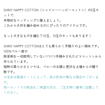
e
g
r
作
作
作
作
作
作
Y
Y
Y
Y
糸
糸
糸
T
T
ら
ら
ら
ら
ら
ら
y
h
B
H
H
H
H
T
T
れ
れ
れ
れ
れ
れ
t
l
SHINY HAPPY COTTON（シャイニーハッピーコットン）の5玉セ
A
A
A
A
O
O
た
た
た
た
た
た
B
a
P
P
P
P
N
N
ットで、
綿
綿
綿
綿
綿
綿
l
c
P
P
P
P
】
】
の
の
の
の
の
の
本格的なニッティングに備えましょう。
u
k
Y
Y
Y
Y
ピ
ピ
毛
毛
毛
毛
毛
毛
-
e
C
C
C
C
これから大作を編み始めるのにぴったりのアイテムです。
マ
マ
糸
糸
糸
糸
糸
糸
S
O
O
O
O
コ
コ
T
T
T
T
O
ッ
ッ
T
T
T
T
L
もっと大きなものを編む？10玉、15玉のセットもあります！
ト
ト
O
O
O
O
D
ン
ン
N
N
N
N
O
か
か
】
】
】
】
SHINY HAPPY COTTONはとても柔らかく手触りのよい綿糸です。
U
ら
ら
ピ
ピ
ピ
ピ
T
100%ペルー産の
マ
マ
マ
マ
作
作
コ
コ
コ
コ
ら
ら
除草剤を一切使用していない1つ1つ手摘みされたピマコットンから
ッ
ッ
ッ
ッ
れ
れ
作られています。
ト
ト
ト
ト
た
た
ン
ン
ン
ン
独特の柔らかさとツヤは、ペルーの太陽と肥沃な土壌からの贈り
綿
綿
か
か
か
か
の
の
物です。
ら
ら
ら
ら
毛
毛
作
作
作
作
※毛糸は製造ロットによって、多少色味が異なる場合がございま
糸
糸
ら
ら
ら
ら
す。
れ
れ
れ
れ
同一ロットでの発送をご希望の方は、ご注文時に備考に記載して
た
た
た
た
綿
綿
綿
綿
ください。
の
の
の
の
毛
毛
毛
毛
糸
糸
糸
糸