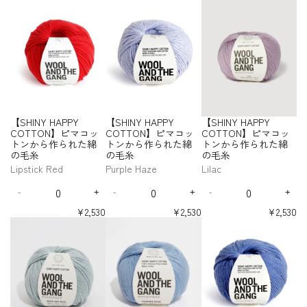
u
R
w
コ
コ
コ
【
【
【
Y
Y
Y
Y
糸
糸
T
T
t
t
t
r
r
r
r
r
r
-
ら
ら
ら
ら
o
M
ッ
ッ
ッ
S
S
S
H
H
H
H
T
T
i
i
i
e
e
e
e
e
e
れ
れ
れ
れ
S
s
a
ト
ト
ト
H
H
H
A
A
A
A
O
O
t
t
t
a
a
a
a
a
a
た
た
た
た
O
e
u
ン
ン
ン
I
I
I
P
P
P
P
N
N
s
s
s
s
s
s
y
y
y
綿
綿
綿
綿
L
v
か
か
か
N
N
N
P
P
P
P
e
e
e
e
e
e
】
】
f
f
f
の
の
の
の
D
e
ら
ら
ら
Y
Y
Y
Y
Y
Y
Y
q
q
q
q
q
q
ピ
ピ
o
o
o
毛
毛
毛
毛
O
C
C
C
C
作
作
作
H
H
H
u
u
u
u
u
u
マ
マ
r
r
r
糸
糸
糸
糸
U
O
O
O
O
ら
ら
ら
A
A
A
a
a
a
a
a
a
コ
コ
【
【
【
T
T
T
T
T
れ
れ
れ
P
P
P
n
n
n
n
n
n
ッ
ッ
S
S
S
T
T
T
T
た
た
た
P
P
P
t
t
t
t
t
t
ト
ト
H
H
H
O
O
O
O
綿
綿
綿
Y
Y
Y
i
i
i
i
i
i
ン
ン
I
I
I
N
N
N
N
【SHINY HAPPY
【SHINY HAPPY
【SHINY HAPPY
の
の
の
t
t
t
t
t
t
C
C
C
か
か
N
N
N
】
】
】
】
y
y
y
y
y
y
COTTON】ピマコッ
COTTON】ピマコッ
COTTON】ピマコッ
毛
毛
毛
O
O
O
ら
ら
ピ
ピ
ピ
ピ
Y
Y
Y
f
f
f
f
f
f
トンから作られた綿
トンから作られた綿
トンから作られた綿
糸
糸
糸
T
T
T
マ
マ
マ
マ
作
作
H
H
H
o
o
o
o
o
o
の毛糸
の毛糸
の毛糸
-
-
-
T
T
T
コ
コ
コ
コ
ら
ら
A
A
A
r
r
r
r
r
r
C
H
T
O
O
O
Lipstick Red
Purple Haze
Lilac
ッ
ッ
ッ
ッ
れ
れ
P
P
P
【
【
【
【
【
【
a
o
r
N
N
N
ト
ト
ト
ト
た
た
P
P
P
Q
Q
Q
S
S
S
S
S
S
n
t
u
】
】
】
ン
ン
ン
ン
綿
綿
Y
Y
Y
-
+
-
+
-
+
H
H
H
H
H
H
u
u
u
D
I
D
I
D
I
d
P
e
ピ
ピ
ピ
か
か
か
か
の
の
I
I
I
I
I
I
C
C
C
a
a
a
e
n
e
n
e
n
y
i
B
マ
マ
マ
ら
ら
ら
ら
¥2,530
¥2,530
¥2,530
N
N
N
N
N
N
毛
毛
O
O
O
n
n
n
c
c
c
c
c
c
P
n
l
作
作
作
作
コ
コ
コ
【
【
【
Y
Y
Y
Y
Y
Y
糸
糸
T
T
T
t
t
t
r
r
r
r
r
r
ら
ら
ら
ら
i
k
o
ッ
ッ
ッ
S
S
S
H
H
H
H
H
H
T
T
T
i
i
i
e
e
e
e
e
e
れ
れ
れ
れ
n
o
ト
ト
ト
H
H
H
A
A
A
A
A
A
O
O
O
t
t
t
a
a
a
a
a
a
た
た
た
た
k
d
ン
ン
ン
I
I
I
P
P
P
P
P
P
N
N
N
s
s
s
s
s
s
y
y
y
綿
綿
綿
綿
R
か
か
か
N
N
N
P
P
P
P
P
P
e
e
e
e
e
e
】
】
】
f
f
f
の
の
の
の
e
ら
ら
ら
Y
Y
Y
Y
Y
Y
Y
Y
Y
q
q
q
q
q
q
ピ
ピ
ピ
o
o
o
毛
毛
毛
毛
d
C
C
C
C
C
C
作
作
作
H
H
H
u
u
u
u
u
u
マ
マ
マ
r
r
r
糸
糸
糸
糸
O
O
O
O
O
O
ら
ら
ら
A
A
A
a
a
a
a
a
a
コ
コ
コ
【
【
【
T
T
T
T
T
T