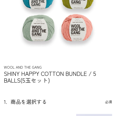
WOOL AND THE GANG
SHINY HAPPY COTTON BUNDLE / 5
BALLS(5玉セット)
1.
商品を選択する
必須
S
t
e
【
【
【
p
S