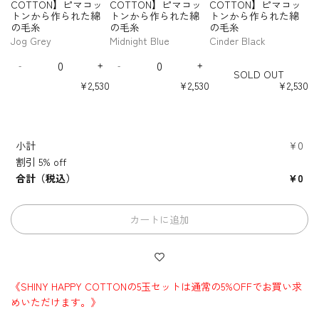
y
y
y
y
y
y
COTTON】ピマコッ
COTTON】ピマコッ
COTTON】ピマコッ
毛
毛
毛
O
O
O
ら
ら
ピ
ピ
ピ
ピ
Y
Y
Y
f
f
f
f
f
f
トンから作られた綿
トンから作られた綿
トンから作られた綿
糸
糸
糸
T
T
T
マ
マ
マ
マ
作
作
H
H
H
o
o
o
o
o
o
-
の毛糸
の毛糸
の毛糸
-
-
-
T
T
T
コ
コ
コ
コ
ら
ら
A
A
A
r
r
r
r
r
r
S
E
T
E
O
O
O
Jog Grey
Midnight Blue
Cinder Black
ッ
ッ
ッ
ッ
れ
れ
P
P
P
【
【
【
【
【
【
O
u
V
a
N
N
N
ト
ト
ト
ト
た
た
P
P
P
Q
Q
S
S
S
S
S
S
L
c
S
g
】
】
】
ン
ン
ン
ン
綿
綿
Y
Y
Y
-
+
-
+
H
H
H
H
H
H
u
u
D
I
D
I
D
a
t
l
ピ
ピ
ピ
SOLD OUT
か
か
か
か
の
の
I
I
I
I
I
I
C
C
C
a
a
e
n
e
n
O
l
a
e
マ
マ
マ
ら
ら
ら
ら
¥2,530
¥2,530
¥2,530
N
N
N
N
N
N
毛
毛
O
O
O
n
n
c
c
c
c
U
y
t
G
作
作
作
作
コ
コ
コ
Y
Y
Y
Y
Y
Y
糸
糸
T
T
T
t
t
r
r
r
r
T
ら
ら
ら
ら
p
i
r
ッ
ッ
ッ
H
H
H
H
H
H
T
T
T
i
i
e
e
e
e
れ
れ
れ
れ
t
c
e
ト
ト
ト
A
A
A
A
A
A
O
O
O
t
t
a
a
a
a
た
た
た
た
u
y
ン
ン
ン
P
P
P
P
P
P
N
N
N
s
s
s
s
y
y
綿
綿
綿
綿
s
か
か
か
P
P
P
P
P
P
小計
¥0
e
e
e
e
】
】
】
f
f
の
の
の
の
G
ら
ら
ら
Y
Y
Y
Y
Y
Y
q
q
q
q
ピ
ピ
ピ
o
o
毛
毛
毛
毛
割引
5% off
r
C
C
C
C
C
C
作
作
作
u
u
u
u
マ
マ
マ
r
r
糸
糸
糸
糸
O
O
O
O
O
O
e
ら
ら
ら
合計（税込）
¥0
a
a
a
a
コ
コ
コ
【
【
T
T
T
T
T
T
e
れ
れ
れ
n
n
n
n
ッ
ッ
ッ
S
S
T
T
T
T
T
T
n
た
た
た
t
t
t
t
ト
ト
ト
H
H
O
O
O
O
O
O
綿
綿
綿
i
i
i
i
ン
ン
ン
I
I
N
N
N
N
N
N
カートに追加
の
の
の
t
t
t
t
か
か
か
N
N
】
】
】
】
】
】
y
y
y
y
毛
毛
毛
ら
ら
ら
ピ
ピ
ピ
ピ
ピ
ピ
Y
Y
f
f
f
f
糸
糸
糸
マ
マ
マ
マ
マ
マ
作
作
作
H
H
o
o
o
o
-
-
-
コ
コ
コ
コ
コ
コ
ら
ら
ら
A
A
r
r
r
r
J
M
C
ッ
ッ
ッ
ッ
ッ
ッ
れ
れ
れ
P
P
【
【
【
【
o
i
i
ト
ト
ト
ト
ト
ト
た
た
た
P
P
S
S
S
S
《SHINY HAPPY COTTONの5玉セットは通常の5%OFFでお買い求
g
d
n
ン
ン
ン
ン
ン
ン
綿
綿
綿
Y
Y
H
H
H
H
G
n
d
めいただけます。》
か
か
か
か
か
か
の
の
の
I
I
I
I
C
C
r
i
e
ら
ら
ら
ら
ら
ら
N
N
N
N
毛
毛
毛
O
O