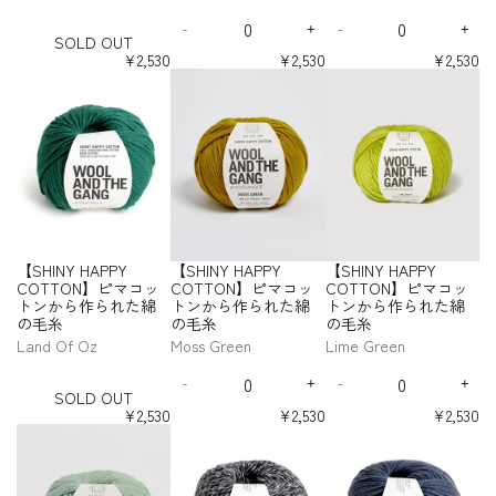
O
u
o
l
N
N
N
ト
ト
ト
ト
ト
ト
た
た
た
P
P
P
Q
Q
S
S
S
S
S
S
L
c
w
o
】
】
】
ン
ン
ン
ン
ン
ン
綿
綿
綿
Y
Y
Y
-
+
-
+
H
H
H
H
H
H
u
u
D
D
I
D
I
k
d
u
ピ
ピ
ピ
SOLD OUT
か
か
か
か
か
か
の
の
の
I
I
I
I
I
I
C
C
C
a
a
e
n
e
n
O
E
e
d
マ
マ
マ
ら
ら
ら
ら
ら
ら
¥2,530
¥2,530
¥2,530
N
N
N
N
N
N
毛
毛
毛
O
O
O
n
n
c
c
c
c
U
g
r
y
作
作
作
作
作
作
コ
コ
コ
【
【
【
Y
Y
Y
Y
Y
Y
糸
糸
糸
T
T
T
t
t
r
r
r
r
T
ら
ら
ら
ら
ら
ら
g
B
B
ッ
ッ
ッ
S
S
S
H
H
H
H
H
H
T
T
T
i
i
e
e
e
e
れ
れ
れ
れ
れ
れ
B
l
l
ト
ト
ト
H
H
H
A
A
A
A
A
A
O
O
O
t
t
a
a
a
a
た
た
た
た
た
た
l
u
u
ン
ン
ン
I
I
I
P
P
P
P
P
P
N
N
N
s
s
s
s
y
y
綿
綿
綿
綿
綿
綿
u
e
e
か
か
か
N
N
N
P
P
P
P
P
P
e
e
e
e
】
】
】
f
f
の
の
の
の
の
の
e
ら
ら
ら
Y
Y
Y
Y
Y
Y
Y
Y
Y
q
q
q
q
ピ
ピ
ピ
o
o
毛
毛
毛
毛
毛
毛
C
C
C
C
C
C
作
作
作
H
H
H
u
u
u
u
マ
マ
マ
r
r
糸
糸
糸
糸
糸
糸
O
O
O
O
O
O
ら
ら
ら
A
A
A
a
a
a
a
コ
コ
コ
【
【
T
T
T
T
T
T
れ
れ
れ
P
P
P
n
n
n
n
ッ
ッ
ッ
S
S
T
T
T
T
T
T
た
た
た
P
P
P
t
t
t
t
ト
ト
ト
H
H
O
O
O
O
O
O
綿
綿
綿
Y
Y
Y
i
i
i
i
ン
ン
ン
I
I
N
N
N
N
N
N
【SHINY HAPPY
【SHINY HAPPY
【SHINY HAPPY
の
の
の
t
t
t
t
C
C
C
か
か
か
N
N
】
】
】
】
】
】
y
y
y
y
COTTON】ピマコッ
COTTON】ピマコッ
COTTON】ピマコッ
毛
毛
毛
O
O
O
ら
ら
ら
ピ
ピ
ピ
ピ
ピ
ピ
Y
Y
f
f
f
f
トンから作られた綿
トンから作られた綿
トンから作られた綿
糸
糸
糸
T
T
T
マ
マ
マ
マ
マ
マ
作
作
作
H
H
o
o
o
o
-
の毛糸
の毛糸
の毛糸
-
-
-
T
T
T
コ
コ
コ
コ
コ
コ
ら
ら
ら
A
A
r
r
r
r
S
C
C
T
O
O
O
Land Of Oz
Moss Green
Lime Green
ッ
ッ
ッ
ッ
ッ
ッ
れ
れ
れ
P
P
【
【
【
【
O
o
o
u
N
N
N
ト
ト
ト
ト
ト
ト
た
た
た
P
P
Q
Q
S
S
S
S
L
r
b
r
】
】
】
ン
ン
ン
ン
ン
ン
綿
綿
綿
Y
Y
-
+
-
+
H
H
H
H
u
u
D
D
I
D
I
n
a
q
ピ
ピ
ピ
SOLD OUT
か
か
か
か
か
か
の
の
の
I
I
I
I
C
C
a
a
e
n
e
n
O
f
l
u
マ
マ
マ
ら
ら
ら
ら
ら
ら
¥2,530
¥2,530
¥2,530
N
N
N
N
毛
毛
毛
O
O
n
n
c
c
c
c
U
l
t
o
作
作
作
作
作
作
コ
コ
コ
【
【
【
Y
Y
Y
Y
糸
糸
糸
T
T
t
t
r
r
r
r
T
ら
ら
ら
ら
ら
ら
o
B
i
ッ
ッ
ッ
S
S
S
H
H
H
H
T
T
i
i
e
e
e
e
れ
れ
れ
れ
れ
れ
w
l
s
ト
ト
ト
H
H
H
A
A
A
A
O
O
t
t
a
a
a
a
た
た
た
た
た
た
e
u
e
ン
ン
ン
I
I
I
P
P
P
P
N
N
s
s
s
s
y
y
綿
綿
綿
綿
綿
綿