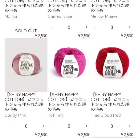
COTTON】ピマコッ
COTTON】ピマコッ
COTTON】ピマコッ
毛
毛
毛
O
O
O
ら
ら
ら
ピ
ピ
ピ
ピ
ピ
ピ
Y
Y
f
f
f
f
トンから作られた綿
トンから作られた綿
トンから作られた綿
糸
糸
糸
T
T
T
マ
マ
マ
マ
マ
マ
作
作
作
H
H
o
o
o
o
-
の毛糸
の毛糸
の毛糸
-
-
-
T
T
T
コ
コ
コ
コ
コ
コ
ら
ら
ら
A
A
r
r
r
r
S
B
V
C
O
O
O
Malibu
Cameo Rose
Mellow Mauve
ッ
ッ
ッ
ッ
ッ
ッ
れ
れ
れ
P
P
【
【
【
【
O
a
i
i
N
N
N
ト
ト
ト
ト
ト
ト
た
た
た
P
P
Q
Q
S
S
S
S
L
z
t
n
】
】
】
ン
ン
ン
ン
ン
ン
綿
綿
綿
Y
Y
-
+
-
+
H
H
H
H
u
u
D
D
I
D
I
a
a
n
ピ
ピ
ピ
SOLD OUT
か
か
か
か
か
か
の
の
の
I
I
I
I
C
C
a
a
e
n
e
n
O
a
m
a
マ
マ
マ
ら
ら
ら
ら
ら
ら
¥2,530
¥2,530
¥2,530
N
N
N
N
毛
毛
毛
O
O
n
n
c
c
c
c
U
r
i
m
作
作
作
作
作
作
コ
コ
コ
【
【
【
Y
Y
Y
Y
糸
糸
糸
T
T
t
t
r
r
r
r
T
ら
ら
ら
ら
ら
ら
O
n
o
ッ
ッ
ッ
S
S
S
H
H
H
H
T
T
i
i
e
e
e
e
れ
れ
れ
れ
れ
れ
r
C
n
ト
ト
ト
H
H
H
A
A
A
A
O
O
t
t
a
a
a
a
た
た
た
た
た
た
a
D
ン
ン
ン
I
I
I
P
P
P
P
N
N
s
s
s
s
y
y
綿
綿
綿
綿
綿
綿
n
u
か
か
か
N
N
N
P
P
P
P
e
e
e
e
】
】
f
f
の
の
の
の
の
の
g
s
ら
ら
ら
Y
Y
Y
Y
Y
Y
Y
q
q
q
q
ピ
ピ
o
o
毛
毛
毛
毛
毛
毛
e
t
C
C
C
C
作
作
作
H
H
H
u
u
u
u
マ
マ
r
r
糸
糸
糸
糸
糸
糸
-
O
O
O
O
ら
ら
ら
A
A
A
a
a
a
a
コ
コ
【
【
T
T
T
T
S
れ
れ
れ
P
P
P
n
n
n
n
ッ
ッ
S
S
T
T
T
T
O
た
た
た
P
P
P
t
t
t
t
ト
ト
H
H
O
O
O
O
L
綿
綿
綿
Y
Y
Y
i
i
i
i
ン
ン
I
I
N
N
N
N
D
【SHINY HAPPY
【SHINY HAPPY
【SHINY HAPPY
の
の
の
t
t
t
t
C
C
C
か
か
N
N
】
】
】
】
O
y
y
y
y
COTTON】ピマコッ
COTTON】ピマコッ
COTTON】ピマコッ
毛
毛
毛
O
O
O
ら
ら
ピ
ピ
ピ
ピ
Y
Y
f
f
f
f
U
トンから作られた綿
トンから作られた綿
トンから作られた綿
糸
糸
糸
T
T
T
マ
マ
マ
マ
作
作
H
H
o
o
o
o
T
の毛糸
の毛糸
の毛糸
-
-
-
T
T
T
コ
コ
コ
コ
ら
ら
A
A
r
r
r
r
M
C
M
O
O
O
Candy Pink
Hot Pink
True Blood Red
ッ
ッ
ッ
ッ
れ
れ
P
P
【
【
【
【
a
a
e
N
N
N
ト
ト
ト
ト
た
た
P
P
Q
Q
Q
S
S
S
S
l
m
l
】
】
】
ン
ン
ン
ン
綿
綿
Y
Y
-
+
-
+
-
+
H
H
H
H
u
u
u
D
I
D
I
D
I
i
e
l
ピ
ピ
ピ
か
か
か
か
の
の
I
I
I
I
C
C
a
a
a
e
n
e
n
e
n
b
o
o
マ
マ
マ
ら
ら
ら
ら
¥2,530
¥2,530
¥2,530
N
N
N
N
毛
毛
O
O
n
n
n
c
c
c
c
c
c
作
作
作
作