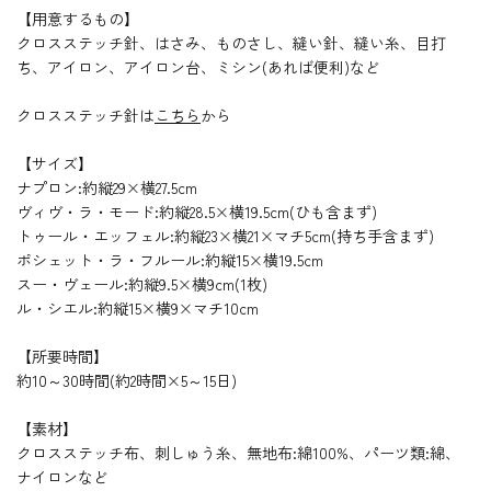
【用意するもの】
クロスステッチ針、はさみ、ものさし、縫い針、縫い糸、目打
ち、アイロン、アイロン台、ミシン(あれば便利)など
クロスステッチ針は
こちら
から
【サイズ】
ナプロン:約縦29×横27.5cm
ヴィヴ・ラ・モード:約縦28.5×横19.5cm(ひも含まず)
トゥール・エッフェル:約縦23×横21×マチ5cm(持ち手含まず)
ポシェット・ラ・フルール:約縦15×横19.5cm
スー・ヴェール:約縦9.5×横9cm(1枚)
ル・シエル:約縦15×横9×マチ10cm
【所要時間】
約10～30時間(約2時間×5～15日)
【素材】
クロスステッチ布、刺しゅう糸、無地布:綿100%、パーツ類:綿、
ナイロンなど