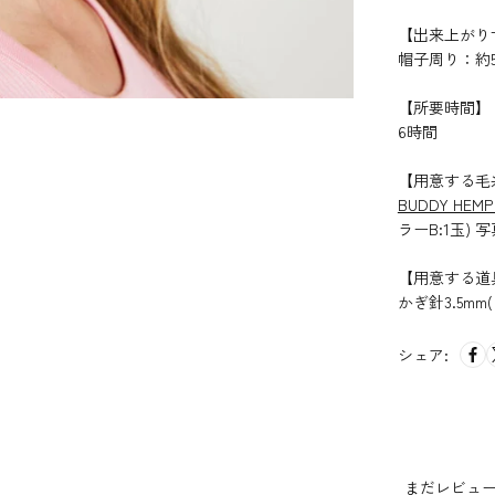
【出来上がり
帽子周り：約5
【所要時間】
6時間
【用意する毛
BUDDY HEMP
ラーB:1玉) 写真
【用意する道
かぎ針3.5mm
シェア:
まだレビュ