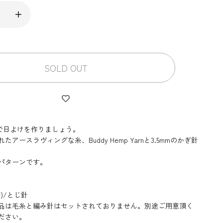
SOLD OUT
HATで日よけを作りましょう。
たアースラヴィングな糸、Buddy Hemp Yarnと3.5mmのかぎ針
パターンです。
)/とじ針
品は毛糸と編み針はセットされておりません。別途ご用意頂く
ださい。