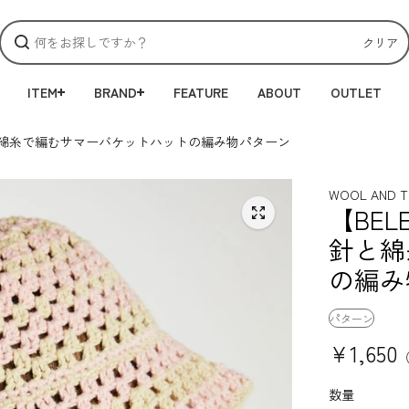
クリア
ITEM
BRAND
FEATURE
ABOUT
OUTLET
T】かぎ針と綿糸で編むサマーバケットハットの編み物パターン
WOOL AND T
【BELE
針と綿
の編み
パターン
¥1,650
数量