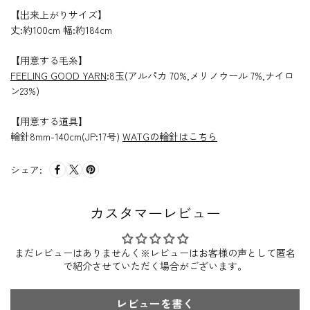
【出来上がりサイズ】
丈:約100cm 幅:約184cm
【用意する毛糸】
FEELING GOOD YARN
:8玉(アルパカ 70%,メリノウール 7%,ナイロ
ン23%)
【用意する道具】
輪針8mm-140cm(JP:17号)
WATGの輪針はこちら
シェア:
カスタマーレビュー
まだレビューはありませんく※レビューはお客様の声として匿名
で紹介させていただく場合がございます。
レビューを書く