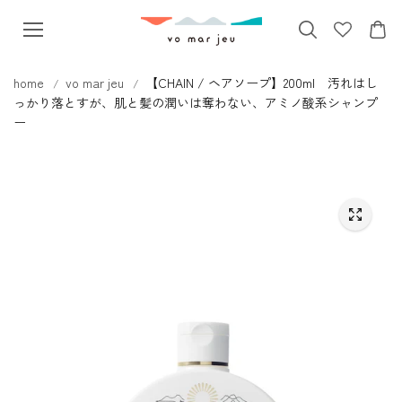
本文へス
キップ
home
vo mar jeu
【CHAIN / ヘアソープ】200ml 汚れはし
っかり落とすが、肌と髪の潤いは奪わない、アミノ酸系シャンプ
ー