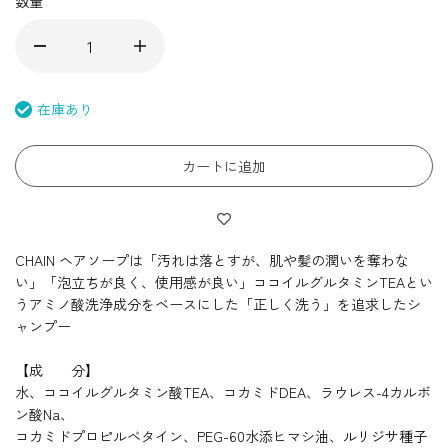
数量
在庫あり
カートに追加
CHAIN ヘアソープは「汚れは落とすが、肌や髪の潤いを奪わな
い」「泡立ちが良く、使用感が良い」ココイルグルタミンTEAとい
うアミノ酸洗浄成分をベースにした「正しく洗う」を追求したシ
ャンプー
【成 分】
水、ココイルグルタミン酸
TEA
、コカミド
DEA
、ラウレス
-4
カルボ
ン酸
Na
、
コカミドプロピルベタイン、
PEG-60
水添ヒマシ油、
ルリジサ種子