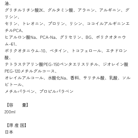
油
、
グリチルリチン酸
2K
、グルタミン酸、アラニン、アルギニン、グ
リシン、
セリン、トレオニン、プロリン、リシン、ココイルアルギニンエ
チル
PCA
、
ヒアルロン酸
Na
、
PCA-Na
、グリセリン、
BG
、ポリクオタニウ
ム
-61
、
ポリクオタニウム
-10
、ベタイン、トコフェロール、エチドロン
酸、
テトラステアリン酸
PEG-150
ペンタエリスリチル、ジオレイン酸
PEG-120
メチルグルコース、
オレイルアルコール、水酸化
Na
、香料、サリチル酸、乳酸、ソル
ビトール、
メチルパラベン、プロピルパラベン
【容 量】
200ml
【原 産 国】
日本