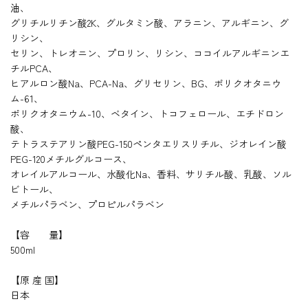
油
、
グリチルリチン酸
2K
、グルタミン酸、アラニン、アルギニン、グ
リシン、
セリン、トレオニン、プロリン、リシン、ココイルアルギニンエ
チル
PCA
、
ヒアルロン酸
Na
、
PCA-Na
、グリセリン、
BG
、ポリクオタニウ
ム
-61
、
ポリクオタニウム
-10
、ベタイン、トコフェロール、エチドロン
酸、
テトラステアリン酸
PEG-150
ペンタエリスリチル、ジオレイン酸
PEG-120
メチルグルコース、
オレイルアルコール、水酸化
Na
、香料、サリチル酸、乳酸、ソル
ビトール、
メチルパラベン、プロピルパラベン
【容 量】
500ml
【原 産 国】
日本