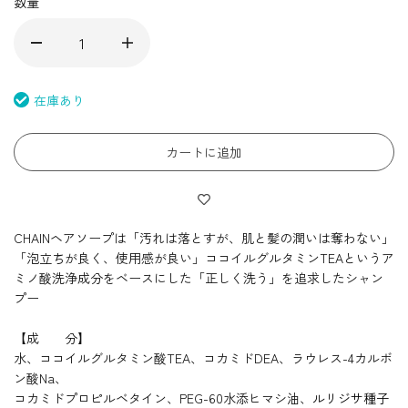
数量
在庫あり
カートに追加
CHAINヘアソープは「汚れは落とすが、肌と髪の潤いは奪わない」
「泡立ちが良く、使用感が良い」ココイルグルタミンTEAというア
ミノ酸洗浄成分をベースにした「正しく洗う」を追求したシャン
プー
【成 分】
水、ココイルグルタミン酸
TEA
、コカミド
DEA
、ラウレス
-4
カルボ
ン酸
Na
、
コカミドプロピルベタイン、
PEG-60
水添ヒマシ油、
ルリジサ種子