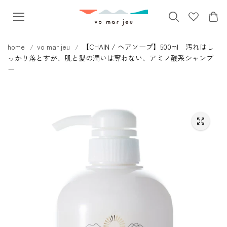
本文へス
キップ
home
vo mar jeu
【CHAIN / ヘアソープ】500ml 汚れはし
っかり落とすが、肌と髪の潤いは奪わない、アミノ酸系シャンプ
ー