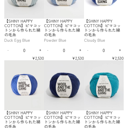
マ
マ
マ
r
r
r
O
O
O
O
O
O
ら
ら
ら
A
A
A
a
a
a
a
a
a
コ
コ
コ
【
【
【
T
T
T
T
T
T
れ
れ
れ
P
P
P
n
n
n
n
n
n
ッ
ッ
ッ
S
S
S
T
T
T
T
T
T
た
た
た
P
P
P
t
t
t
t
t
t
ト
ト
ト
H
H
H
O
O
O
O
O
O
綿
綿
綿
Y
Y
Y
i
i
i
i
i
i
ン
ン
ン
I
I
I
N
N
N
N
N
N
【SHINY HAPPY
【SHINY HAPPY
【SHINY HAPPY
の
の
の
t
t
t
t
t
t
C
C
C
か
か
か
N
N
N
】
】
】
】
】
】
y
y
y
y
y
y
COTTON】ピマコッ
COTTON】ピマコッ
COTTON】ピマコッ
毛
毛
毛
O
O
O
ら
ら
ら
ピ
ピ
ピ
ピ
ピ
ピ
Y
Y
Y
f
f
f
f
f
f
トンから作られた綿
トンから作られた綿
トンから作られた綿
糸
糸
糸
T
T
T
マ
マ
マ
マ
マ
マ
作
作
作
H
H
H
o
o
o
o
o
o
の毛糸
の毛糸
の毛糸
-
-
-
T
T
T
コ
コ
コ
コ
コ
コ
ら
ら
ら
A
A
A
r
r
r
r
r
r
L
P
L
O
O
O
Duck Egg Blue
Powder Blue
Cloudy Blue
ッ
ッ
ッ
ッ
ッ
ッ
れ
れ
れ
P
P
P
【
【
【
【
【
【
i
u
i
N
N
N
ト
ト
ト
ト
ト
ト
た
た
た
P
P
P
Q
Q
Q
S
S
S
S
S
S
p
r
l
】
】
】
ン
ン
ン
ン
ン
ン
綿
綿
綿
Y
Y
Y
-
+
-
+
-
+
H
H
H
H
H
H
u
u
u
D
I
D
I
D
I
s
p
a
ピ
ピ
ピ
か
か
か
か
か
か
の
の
の
I
I
I
I
I
I
C
C
C
a
a
a
e
n
e
n
e
n
t
l
c
マ
マ
マ
ら
ら
ら
ら
ら
ら
¥2,530
¥2,530
¥2,530
N
N
N
N
N
N
毛
毛
毛
O
O
O
n
n
n
c
c
c
c
c
c
i
e
作
作
作
作
作
作
コ
コ
コ
【
【
【
Y
Y
Y
Y
Y
Y
糸
糸
糸
T
T
T
t
t
t
r
r
r
r
r
r
ら
ら
ら
ら
ら
ら
c
H
ッ
ッ
ッ
S
S
S
H
H
H
H
H
H
T
T
T
i
i
i
e
e
e
e
e
e
れ
れ
れ
れ
れ
れ
k
a
ト
ト
ト
H
H
H
A
A
A
A
A
A
O
O
O
t
t
t
a
a
a
a
a
a
た
た
た
た
た
た
R
z
ン
ン
ン
I
I
I
P
P
P
P
P
P
N
N
N
s
s
s
s
s
s
y
y
y
綿
綿
綿
綿
綿
綿
e
e
か
か
か
N
N
N
P
P
P
P
P
P
e
e
e
e
e
e
】
】
】
f
f
f
の
の
の
の
の
の
d
ら
ら
ら
Y
Y
Y
Y
Y
Y
Y
Y
Y
q
q
q
q
q
q
ピ
ピ
ピ
o
o
o
毛
毛
毛
毛
毛
毛
C
C
C
C
C
C
作
作
作
H
H
H
u
u
u
u
u
u
マ
マ
マ
r
r
r
糸
糸
糸
糸
糸
糸
O
O
O
O
O
O
ら
ら
ら
A
A
A
a
a
a
a
a
a
コ
コ
コ
【
【
【
T
T
T
T
T
T
れ
れ
れ
P
P
P
n
n
n
n
n
n
ッ
ッ
ッ
S
S
S
T
T
T
T
T
T
た
た
た
P
P
P
t
t
t
t
t
t
ト
ト
ト
H
H
H
O
O
O
O
O
O
綿
綿
綿
Y
Y
Y
i
i
i
i
i
i
ン
ン
ン
I
I
I
N
N
N
N
N
N
【SHINY HAPPY
【SHINY HAPPY
【SHINY HAPPY
の
の
の
t
t
t
t
t
t
C
C
C
か
か
か
N
N
N
】
】
】
】
】
】
y
y
y
y
y
y
COTTON】ピマコッ
COTTON】ピマコッ
COTTON】ピマコッ
毛
毛
毛
O
O
O
ら
ら
ら
ピ
ピ
ピ
ピ
ピ
ピ
Y
Y
Y
f
f
f
f
f
f
トンから作られた綿
トンから作られた綿
トンから作られた綿
糸
糸
糸
T
T
T
マ
マ
マ
マ
マ
マ
作
作
作
H
H
H
o
o
o
o
o
o
-
の毛糸
の毛糸
の毛糸
-
-
-
T
T
T
コ
コ
コ
コ
コ
コ