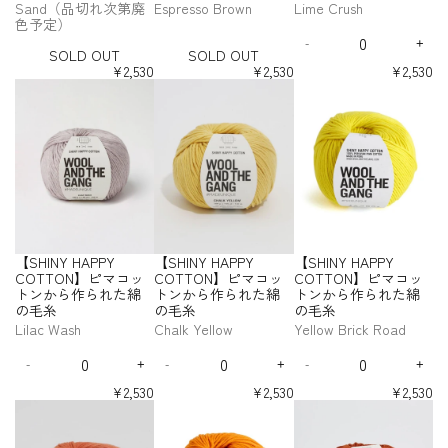
S
S
E
1
T
O
O
O
Sand（品切れ次第廃
Espresso Brown
Lime Crush
ッ
ッ
ッ
ッ
れ
れ
P
P
P
【
【
【
【
【
【
O
O
u
0
i
N
N
N
色予定）
ト
ト
ト
ト
た
た
P
P
P
Q
S
S
S
S
S
S
L
L
c
1
m
】
】
】
ン
ン
ン
ン
綿
綿
Y
Y
Y
-
+
H
H
H
H
H
H
u
D
D
D
I
a
S
b
ピ
ピ
ピ
SOLD OUT
SOLD OUT
か
か
か
か
の
の
I
I
I
I
I
I
C
C
C
a
e
n
O
O
l
p
e
マ
マ
マ
ら
ら
ら
ら
¥2,530
¥2,530
¥2,530
N
N
N
N
N
N
毛
毛
O
O
O
n
c
c
U
U
y
o
r
作
作
作
作
コ
コ
コ
【
【
【
Y
Y
Y
Y
Y
Y
糸
糸
T
T
T
t
r
r
T
T
ら
ら
ら
ら
p
t
W
ッ
ッ
ッ
S
S
S
H
H
H
H
H
H
T
T
T
i
e
e
れ
れ
れ
れ
t
s
o
ト
ト
ト
H
H
H
A
A
A
A
A
A
O
O
O
t
a
a
た
た
た
た
u
l
ン
ン
ン
I
I
I
P
P
P
P
P
P
N
N
N
s
s
y
綿
綿
綿
綿
s
f
か
か
か
N
N
N
P
P
P
P
P
P
e
e
】
】
】
f
の
の
の
の
S
ら
ら
ら
Y
Y
Y
Y
Y
Y
Y
Y
Y
q
q
ピ
ピ
ピ
o
毛
毛
毛
毛
p
C
C
C
C
C
C
作
作
作
H
H
H
u
u
マ
マ
マ
r
糸
糸
糸
糸
O
O
O
O
O
O
o
ら
ら
ら
A
A
A
a
a
コ
コ
コ
【
T
T
T
T
T
T
t
れ
れ
れ
P
P
P
n
n
ッ
ッ
ッ
S
T
T
T
T
T
T
s
た
た
た
P
P
P
t
t
ト
ト
ト
H
O
O
O
O
O
O
綿
綿
綿
Y
Y
Y
i
i
ン
ン
ン
I
N
N
N
N
N
N
【SHINY HAPPY
【SHINY HAPPY
【SHINY HAPPY
の
の
の
t
t
C
C
C
か
か
か
N
】
】
】
】
】
】
y
y
COTTON】ピマコッ
COTTON】ピマコッ
COTTON】ピマコッ
毛
毛
毛
O
O
O
ら
ら
ら
ピ
ピ
ピ
ピ
ピ
ピ
Y
f
f
トンから作られた綿
トンから作られた綿
トンから作られた綿
糸
糸
糸
T
T
T
マ
マ
マ
マ
マ
マ
作
作
作
H
o
o
の毛糸
の毛糸
の毛糸
-
-
-
T
T
T
コ
コ
コ
コ
コ
コ
ら
ら
ら
A
r
r
S
E
L
O
O
O
Lilac Wash
Chalk Yellow
Yellow Brick Road
ッ
ッ
ッ
ッ
ッ
ッ
れ
れ
れ
P
【
【
a
s
i
N
N
N
ト
ト
ト
ト
ト
ト
た
た
た
P
Q
Q
Q
S
S
n
p
m
】
】
】
ン
ン
ン
ン
ン
ン
綿
綿
綿
Y
-
+
-
+
-
+
H
H
u
u
u
D
I
D
I
D
I
d
r
e
ピ
ピ
ピ
か
か
か
か
か
か
の
の
の
I
I
C
a
a
a
e
n
e
n
e
n
（
e
C
マ
マ
マ
ら
ら
ら
ら
ら
ら
¥2,530
¥2,530
¥2,530
N
N
毛
毛
毛
O
n
n
n
c
c
c
c
c
c
品
s
r
作
作
作
作
作
作
コ
コ
コ
【
【
【
Y
Y
糸
糸
糸
T
t
t
t
r
r
r
r
r
r
ら
ら
ら
ら
ら
ら
切
s
u
ッ
ッ
ッ
S
S
S
H
H
T
i
i
i
e
e
e
e
e
e
れ
れ
れ
れ
れ
れ
れ
o
s
ト
ト
ト
H
H
H
A
A
O
t
t
t
a
a
a
a
a
a