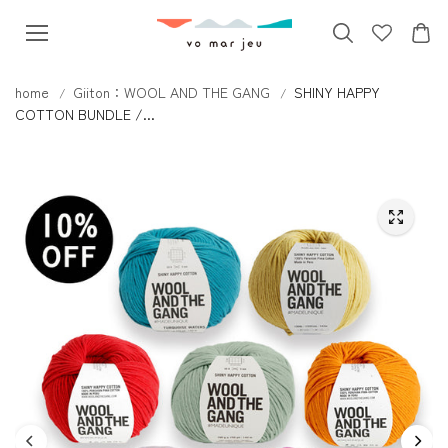
本文へス
キップ
home
Giiton：WOOL AND THE GANG
SHINY HAPPY
COTTON BUNDLE /...