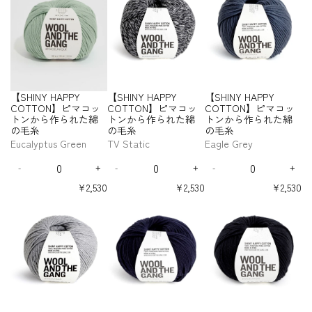
O
O
t
t
a
a
a
a
た
た
た
た
た
た
e
u
e
ン
ン
ン
I
I
I
P
P
P
P
N
N
s
s
s
s
y
y
綿
綿
綿
綿
綿
綿
r
e
W
か
か
か
N
N
N
P
P
P
P
e
e
e
e
】
】
f
f
の
の
の
の
の
の
B
a
ら
ら
ら
Y
Y
Y
Y
Y
Y
Y
q
q
q
q
ピ
ピ
o
o
毛
毛
毛
毛
毛
毛
l
t
C
C
C
C
作
作
作
H
H
H
u
u
u
u
マ
マ
r
r
糸
糸
糸
糸
糸
糸
O
O
O
O
u
e
ら
ら
ら
A
A
A
a
a
a
a
コ
コ
【
【
T
T
T
T
e
r
れ
れ
れ
P
P
P
n
n
n
n
ッ
ッ
S
S
T
T
T
T
-
s
た
た
た
P
P
P
t
t
t
t
ト
ト
H
H
O
O
O
O
S
綿
綿
綿
Y
Y
Y
i
i
i
i
ン
ン
I
I
N
N
N
N
O
【SHINY HAPPY
【SHINY HAPPY
【SHINY HAPPY
の
の
の
t
t
t
t
C
C
C
か
か
N
N
】
】
】
】
L
y
y
y
y
COTTON】ピマコッ
COTTON】ピマコッ
COTTON】ピマコッ
毛
毛
毛
O
O
O
ら
ら
ピ
ピ
ピ
ピ
Y
Y
f
f
f
f
D
トンから作られた綿
トンから作られた綿
トンから作られた綿
糸
糸
糸
T
T
T
マ
マ
マ
マ
作
作
H
H
o
o
o
o
O
の毛糸
の毛糸
の毛糸
-
-
-
T
T
T
コ
コ
コ
コ
ら
ら
A
A
r
r
r
r
U
L
M
L
O
O
O
Eucalyptus Green
TV Static
Eagle Grey
ッ
ッ
ッ
ッ
れ
れ
P
P
【
【
【
【
T
a
o
i
N
N
N
ト
ト
ト
ト
た
た
P
P
Q
Q
Q
S
S
S
S
n
s
m
】
】
】
ン
ン
ン
ン
綿
綿
Y
Y
-
+
-
+
-
+
H
H
H
H
u
u
u
D
I
D
I
D
I
d
s
e
ピ
ピ
ピ
か
か
か
か
の
の
I
I
I
I
C
C
a
a
a
e
n
e
n
e
n
O
G
G
マ
マ
マ
ら
ら
ら
ら
¥2,530
¥2,530
¥2,530
N
N
N
N
毛
毛
O
O
n
n
n
c
c
c
c
c
c
f
r
r
作
作
作
作
コ
コ
コ
【
【
【
Y
Y
Y
Y
糸
糸
T
T
t
t
t
r
r
r
r
r
r
ら
ら
ら
ら
O
e
e
ッ
ッ
ッ
S
S
S
H
H
H
H
T
T
i
i
i
e
e
e
e
e
e
れ
れ
れ
れ
z
e
e
ト
ト
ト
H
H
H
A
A
A
A
O
O
t
t
t
a
a
a
a
a
a
た
た
た
た
-
n
n
ン
ン
ン
I
I
I
P
P
P
P
N
N
s
s
s
s
s
s
y
y
y
綿
綿
綿
綿
S
か
か
か
N
N
N
P
P
P
P
e
e
e
e
e
e
】
】
f
f
f
の
の
の
の
O
ら
ら
ら
Y
Y
Y
Y
Y
Y
Y
q
q
q
q
q
q
ピ
ピ
o
o
o
毛
毛
毛
毛
L
C
C
C
C
作
作
作
H
H
H
u
u
u
u
u
u
マ
マ
r
r
r
糸
糸
糸
糸
D
O
O
O
O
ら
ら
ら
A
A
A
a
a
a
a
a
a
コ
コ
【
【
【
T
T
T
T
O
れ
れ
れ
P
P
P
n
n
n
n
n
n
ッ
ッ
S
S
S
T
T
T
T
U
た
た
た
P
P
P
t
t
t
t
t
t
ト
ト
H
H
H
O
O
O
O
T
綿
綿
綿
Y
Y
Y
i
i
i
i
i
i