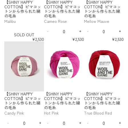
【SHINY HAPPY
【SHINY HAPPY
【SHINY HAPPY
の
の
の
t
t
t
t
C
C
C
か
か
か
N
N
】
】
】
】
】
】
y
y
y
y
COTTON】ピマコッ
COTTON】ピマコッ
COTTON】ピマコッ
毛
毛
毛
O
O
O
ら
ら
ら
ピ
ピ
ピ
ピ
ピ
ピ
Y
Y
f
f
f
f
トンから作られた綿
トンから作られた綿
トンから作られた綿
糸
糸
糸
T
T
T
マ
マ
マ
マ
マ
マ
作
作
作
H
H
o
o
o
o
-
の毛糸
の毛糸
の毛糸
-
-
-
T
T
T
コ
コ
コ
コ
コ
コ
ら
ら
ら
A
A
r
r
r
r
S
B
V
C
O
O
O
Malibu
Cameo Rose
Mellow Mauve
ッ
ッ
ッ
ッ
ッ
ッ
れ
れ
れ
P
P
【
【
【
【
O
a
i
i
N
N
N
ト
ト
ト
ト
ト
ト
た
た
た
P
P
Q
Q
S
S
S
S
L
z
t
n
】
】
】
ン
ン
ン
ン
ン
ン
綿
綿
綿
Y
Y
-
+
-
+
H
H
H
H
u
u
D
D
I
D
I
a
a
n
ピ
ピ
ピ
SOLD OUT
か
か
か
か
か
か
の
の
の
I
I
I
I
C
C
a
a
e
n
e
n
O
a
m
a
マ
マ
マ
ら
ら
ら
ら
ら
ら
¥2,530
¥2,530
¥2,530
N
N
N
N
毛
毛
毛
O
O
n
n
c
c
c
c
U
r
i
m
作
作
作
作
作
作
コ
コ
コ
【
【
【
Y
Y
Y
Y
糸
糸
糸
T
T
t
t
r
r
r
r
T
ら
ら
ら
ら
ら
ら
O
n
o
ッ
ッ
ッ
S
S
S
H
H
H
H
T
T
i
i
e
e
e
e
れ
れ
れ
れ
れ
れ
r
C
n
ト
ト
ト
H
H
H
A
A
A
A
O
O
t
t
a
a
a
a
た
た
た
た
た
た
a
D
ン
ン
ン
I
I
I
P
P
P
P
N
N
s
s
s
s
y
y
綿
綿
綿
綿
綿
綿
n
u
か
か
か
N
N
N
P
P
P
P
e
e
e
e
】
】
f
f
の
の
の
の
の
の
g
s
ら
ら
ら
Y
Y
Y
Y
Y
Y
Y
q
q
q
q
ピ
ピ
o
o
毛
毛
毛
毛
毛
毛
e
t
C
C
C
C
作
作
作
H
H
H
u
u
u
u
マ
マ
r
r
糸
糸
糸
糸
糸
糸
-
O
O
O
O
ら
ら
ら
A
A
A
a
a
a
a
コ
コ
【
【
T
T
T
T
S
れ
れ
れ
P
P
P
n
n
n
n
ッ
ッ
S
S
T
T
T
T
O
た
た
た
P
P
P
t
t
t
t
ト
ト
H
H
O
O
O
O
L
綿
綿
綿
Y
Y
Y
i
i
i
i
ン
ン
I
I
N
N
N
N
D
【SHINY HAPPY
【SHINY HAPPY
【SHINY HAPPY
の
の
の
t
t
t
t
C
C
C
か
か
N
N
】
】
】
】
O
y
y
y
y
COTTON】ピマコッ
COTTON】ピマコッ
COTTON】ピマコッ
毛
毛
毛
O
O
O
ら
ら
ピ
ピ
ピ
ピ
Y
Y
f
f
f
f
U
トンから作られた綿
トンから作られた綿
トンから作られた綿
糸
糸
糸
T
T
T
マ
マ
マ
マ
作
作
H
H
o
o
o
o
T
の毛糸
の毛糸
の毛糸
-
-
-
T
T
T
コ
コ
コ
コ
ら
ら
A
A
r
r
r
r
M
C
M
O
O
O
Candy Pink
Hot Pink
True Blood Red
ッ
ッ
ッ
ッ
れ
れ
P
P
【
【
【
【
a
a
e
N
N
N
ト
ト
ト
ト
た
た
P
P
Q
Q
Q
S
S
S
S
l
m
l
】
】
】
ン
ン
ン
ン
綿
綿
Y
Y
-
+
-
+
-
+
H
H
H
H
u
u
u
D
I
D
I
D
I
i
e
l
ピ
ピ
ピ
か
か
か
か
の
の
I
I
I
I