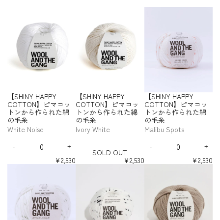
e
【
【
【
p
S
S
S
S
1
k
i
H
H
H
商
p
I
I
I
品
s
N
N
N
を
t
Y
Y
Y
選
e
H
H
H
択
p
A
A
A
す
1
P
P
P
る
P
P
P
.
Y
Y
Y
T
【SHINY HAPPY
【SHINY HAPPY
【SHINY HAPPY
C
C
C
h
COTTON】ピマコッ
COTTON】ピマコッ
COTTON】ピマコッ
O
O
O
i
トンから作られた綿
トンから作られた綿
トンから作られた綿
T
T
T
s
-
の毛糸
の毛糸
の毛糸
T
T
T
s
S
O
O
O
t
White Noise
Ivory White
Malibu Spots
O
N
N
N
e
Q
Q
L
】
】
】
p
-
+
-
+
u
u
D
I
D
D
I
ピ
ピ
ピ
i
SOLD OUT
a
a
e
n
e
n
O
マ
マ
マ
s
¥2,530
¥2,530
¥2,530
n
n
c
c
c
c
U
コ
コ
コ
必
【
【
【
t
t
r
r
r
r
T
ッ
ッ
ッ
須
S
S
S
i
i
e
e
e
e
ト
ト
ト
H
H
H
t
t
a
a
a
a
ン
ン
ン
I
I
I
s
s
s
s
y
y
か
か
か
N
N
N
e
e
e
e
f
f
ら
ら
ら
Y
Y
Y
q
q
q
q
o
o
作
作
作
H
H
H
u
u
u
u
r
r