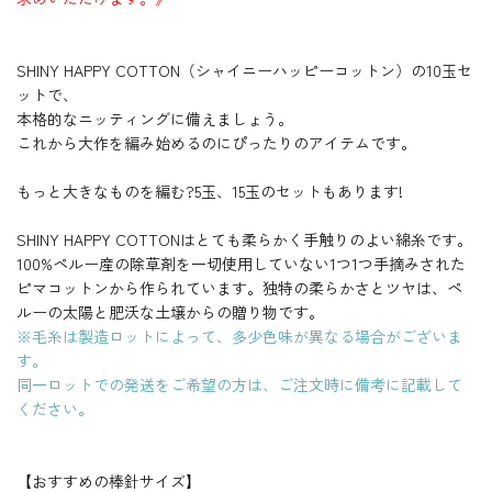
の
の
の
I
I
I
I
C
C
r
i
e
ら
ら
ら
ら
ら
ら
N
N
N
N
毛
毛
毛
O
O
e
g
r
作
作
作
作
作
作
Y
Y
Y
Y
糸
糸
糸
T
T
ら
ら
ら
ら
ら
ら
y
h
B
H
H
H
H
T
T
れ
れ
れ
れ
れ
れ
t
l
SHINY HAPPY COTTON（シャイニーハッピーコットン）の10玉セ
A
A
A
A
O
O
た
た
た
た
た
た
B
a
P
P
P
P
N
N
ットで、
綿
綿
綿
綿
綿
綿
l
c
P
P
P
P
】
】
の
の
の
の
の
の
本格的なニッティングに備えましょう。
u
k
Y
Y
Y
Y
ピ
ピ
毛
毛
毛
毛
毛
毛
-
e
C
C
C
C
これから大作を編み始めるのにぴったりのアイテムです。
マ
マ
糸
糸
糸
糸
糸
糸
S
O
O
O
O
コ
コ
T
T
T
T
O
ッ
ッ
T
T
T
T
L
もっと大きなものを編む?5玉、15玉のセットもあります!
ト
ト
O
O
O
O
D
ン
ン
N
N
N
N
O
か
か
】
】
】
】
SHINY HAPPY COTTONはとても柔らかく手触りのよい綿糸です。
U
ら
ら
ピ
ピ
ピ
ピ
T
100%ペルー産の除草剤を一切使用していない1つ1つ手摘みされた
マ
マ
マ
マ
作
作
コ
コ
コ
コ
ら
ら
ピマコットンから作られています。独特の柔らかさとツヤは、ペ
ッ
ッ
ッ
ッ
れ
れ
ルーの太陽と肥沃な土壌からの贈り物です。
ト
ト
ト
ト
た
た
ン
ン
ン
ン
※毛糸は製造ロットによって、多少色味が異なる場合がございま
綿
綿
か
か
か
か
の
の
す。
ら
ら
ら
ら
毛
毛
作
作
作
作
同一ロットでの発送をご希望の方は、ご注文時に備考に記載して
糸
糸
ら
ら
ら
ら
ください。
れ
れ
れ
れ
た
た
た
た
綿
綿
綿
綿
の
の
の
の
【おすすめの棒針サイズ】
毛
毛
毛
毛