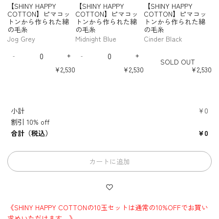
ン
ン
I
I
I
N
N
N
N
【SHINY HAPPY
【SHINY HAPPY
【SHINY HAPPY
の
の
の
t
t
t
t
t
t
C
C
C
か
か
N
N
N
】
】
】
】
y
y
y
y
y
y
COTTON】ピマコッ
COTTON】ピマコッ
COTTON】ピマコッ
毛
毛
毛
O
O
O
ら
ら
ピ
ピ
ピ
ピ
Y
Y
Y
f
f
f
f
f
f
トンから作られた綿
トンから作られた綿
トンから作られた綿
糸
糸
糸
T
T
T
マ
マ
マ
マ
作
作
H
H
H
o
o
o
o
o
o
-
の毛糸
の毛糸
の毛糸
-
-
-
T
T
T
コ
コ
コ
コ
ら
ら
A
A
A
r
r
r
r
r
r
S
E
T
E
O
O
O
Jog Grey
Midnight Blue
Cinder Black
ッ
ッ
ッ
ッ
れ
れ
P
P
P
【
【
【
【
【
【
O
u
V
a
N
N
N
ト
ト
ト
ト
た
た
P
P
P
Q
Q
S
S
S
S
S
S
L
c
S
g
】
】
】
ン
ン
ン
ン
綿
綿
Y
Y
Y
-
+
-
+
H
H
H
H
H
H
u
u
D
I
D
I
D
a
t
l
ピ
ピ
ピ
SOLD OUT
か
か
か
か
の
の
I
I
I
I
I
I
C
C
C
a
a
e
n
e
n
O
l
a
e
マ
マ
マ
ら
ら
ら
ら
¥2,530
¥2,530
¥2,530
N
N
N
N
N
N
毛
毛
O
O
O
n
n
c
c
c
c
U
y
t
G
作
作
作
作
コ
コ
コ
Y
Y
Y
Y
Y
Y
糸
糸
T
T
T
t
t
r
r
r
r
T
ら
ら
ら
ら
p
i
r
ッ
ッ
ッ
H
H
H
H
H
H
T
T
T
i
i
e
e
e
e
れ
れ
れ
れ
t
c
e
ト
ト
ト
A
A
A
A
A
A
O
O
O
t
t
a
a
a
a
た
た
た
た
u
y
ン
ン
ン
P
P
P
P
P
P
N
N
N
s
s
s
s
y
y
綿
綿
綿
綿
s
か
か
か
P
P
P
P
P
P
小計
¥0
e
e
e
e
】
】
】
f
f
の
の
の
の
G
ら
ら
ら
Y
Y
Y
Y
Y
Y
q
q
q
q
ピ
ピ
ピ
o
o
毛
毛
毛
毛
割引
10% off
r
C
C
C
C
C
C
作
作
作
u
u
u
u
マ
マ
マ
r
r
糸
糸
糸
糸
O
O
O
O
O
O
e
ら
ら
ら
合計（税込）
¥0
a
a
a
a
コ
コ
コ
【
【
T
T
T
T
T
T
e
れ
れ
れ
n
n
n
n
ッ
ッ
ッ
S
S
T
T
T
T
T
T
n
た
た
た
t
t
t
t
ト
ト
ト
H
H
O
O
O
O
O
O
綿
綿
綿
i
i
i
i
ン
ン
ン
I
I
N
N
N
N
N
N
カートに追加
の
の
の
t
t
t
t
か
か
か
N
N
】
】
】
】
】
】
y
y
y
y
毛
毛
毛
ら
ら
ら
ピ
ピ
ピ
ピ
ピ
ピ
Y
Y
f
f
f
f
糸
糸
糸
マ
マ
マ
マ
マ
マ
作
作
作
H
H
o
o
o
o
-
-
-
コ
コ
コ
コ
コ
コ
ら
ら
ら
A
A
r
r
r
r
J
M
C
ッ
ッ
ッ
ッ
ッ
ッ
れ
れ
れ
P
P
【
【
【
【
o
i
i
ト
ト
ト
ト
ト
ト
た
た
た
P
P
S
S
S
S
《SHINY HAPPY COTTONの10玉セットは通常の10%OFFでお買い
g
d
n
ン
ン
ン
ン
ン
ン
綿
綿
綿
Y
Y
H
H
H
H
G
n
d
求めいただけます。》
か
か
か
か
か
か