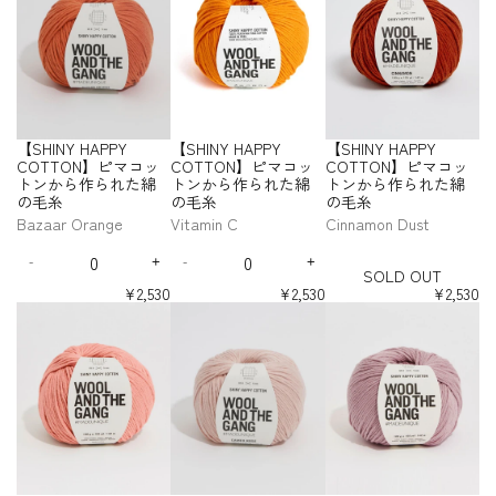
た
た
た
た
た
た
次
B
h
ン
ン
ン
I
I
I
P
P
N
s
s
s
s
s
s
y
y
y
綿
綿
綿
綿
綿
綿
第
r
か
か
か
N
N
N
P
P
e
e
e
e
e
e
】
f
f
f
の
の
の
の
の
の
廃
o
ら
ら
ら
Y
Y
Y
Y
Y
q
q
q
q
q
q
ピ
o
o
o
毛
毛
毛
毛
毛
毛
色
w
C
C
作
作
作
H
H
H
u
u
u
u
u
u
マ
r
r
r
糸
糸
糸
糸
糸
糸
O
O
予
n
ら
ら
ら
A
A
A
a
a
a
a
a
a
コ
【
【
【
T
T
-
定
れ
れ
れ
P
P
P
n
n
n
n
n
n
ッ
S
S
S
T
T
S
）
た
た
た
P
P
P
t
t
t
t
t
t
ト
H
H
H
O
O
-
O
綿
綿
綿
Y
Y
Y
i
i
i
i
i
i
ン
I
I
I
N
N
S
L
【SHINY HAPPY
【SHINY HAPPY
【SHINY HAPPY
の
の
の
t
t
t
t
t
t
C
C
C
か
N
N
N
】
】
O
D
y
y
y
y
y
y
COTTON】ピマコッ
COTTON】ピマコッ
COTTON】ピマコッ
毛
毛
毛
O
O
O
ら
ピ
ピ
Y
Y
Y
f
f
f
f
f
f
L
O
トンから作られた綿
トンから作られた綿
トンから作られた綿
糸
糸
糸
T
T
T
マ
マ
作
H
H
H
o
o
o
o
o
o
D
U
-
の毛糸
の毛糸
の毛糸
-
-
-
T
T
T
コ
コ
ら
A
A
A
r
r
r
r
r
r
O
T
S
L
C
Y
O
O
O
Bazaar Orange
Vitamin C
Cinnamon Dust
ッ
ッ
れ
P
P
P
【
【
【
【
【
【
U
O
i
h
e
N
N
N
ト
ト
た
P
P
P
Q
Q
S
S
S
S
S
S
T
L
l
a
l
】
】
】
ン
ン
綿
Y
Y
Y
-
+
-
+
H
H
H
H
H
H
u
u
D
I
D
I
D
a
l
l
ピ
ピ
ピ
SOLD OUT
か
か
の
I
I
I
I
I
I
C
C
C
a
a
e
n
e
n
O
c
k
o
マ
マ
マ
ら
ら
¥2,530
¥2,530
¥2,530
N
N
N
N
N
N
毛
O
O
O
n
n
c
c
c
c
U
W
Y
w
作
作
コ
コ
コ
【
【
【
Y
Y
Y
Y
Y
Y
糸
T
T
T
t
t
r
r
r
r
T
ら
ら
a
e
B
ッ
ッ
ッ
S
S
S
H
H
H
H
H
H
T
T
T
i
i
e
e
e
e
れ
れ
s
l
r
ト
ト
ト
H
H
H
A
A
A
A
A
A
O
O
O
t
t
a
a
a
a
た
た
h
l
i
ン
ン
ン
I
I
I
P
P
P
P
P
P
N
N
N
s
s
s
s
y
y
綿
綿
o
c
か
か
か
N
N
N
P
P
P
P
P
P
e
e
e
e
】
】
】
f
f
の
の
w
k
ら
ら
ら
Y
Y
Y
Y
Y
Y
Y
Y
Y
q
q
q
q
ピ
ピ
ピ
o
o
毛
毛
R
C
C
C
C
C
C
作
作
作
H
H
H
u
u
u
u
マ
マ
マ
r
r
糸
糸
O
O
O
O
O
O
o
ら
ら
ら
A
A
A
a
a
a
a
コ
コ
コ
【
【
T
T
T
T
T
T
a
れ
れ
れ
P
P
P
n
n
n
n
ッ
ッ
ッ
S
S
T
T
T
T
T
T
d
た
た
た
P
P
P
t
t
t
t
ト
ト
ト
H
H
O
O
O
O
O
O
綿
綿
綿
Y
Y
Y
i
i
i
i
ン
ン
ン
I
I
N
N
N
N
N
N