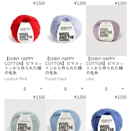
C
C
a
a
a
e
n
e
n
e
n
b
o
o
マ
マ
マ
ら
ら
ら
ら
¥2,530
¥2,530
¥2,530
N
N
N
N
毛
毛
O
O
n
n
n
c
c
c
c
c
c
u
R
w
作
作
作
作
コ
コ
コ
【
【
【
Y
Y
Y
Y
糸
糸
T
T
t
t
t
r
r
r
r
r
r
-
ら
ら
ら
ら
o
M
ッ
ッ
ッ
S
S
S
H
H
H
H
T
T
i
i
i
e
e
e
e
e
e
れ
れ
れ
れ
S
s
a
ト
ト
ト
H
H
H
A
A
A
A
O
O
t
t
t
a
a
a
a
a
a
た
た
た
た
O
e
u
ン
ン
ン
I
I
I
P
P
P
P
N
N
s
s
s
s
s
s
y
y
y
綿
綿
綿
綿
L
v
か
か
か
N
N
N
P
P
P
P
e
e
e
e
e
e
】
】
f
f
f
の
の
の
の
D
e
ら
ら
ら
Y
Y
Y
Y
Y
Y
Y
q
q
q
q
q
q
ピ
ピ
o
o
o
毛
毛
毛
毛
O
C
C
C
C
作
作
作
H
H
H
u
u
u
u
u
u
マ
マ
r
r
r
糸
糸
糸
糸
U
O
O
O
O
ら
ら
ら
A
A
A
a
a
a
a
a
a
コ
コ
【
【
【
T
T
T
T
T
れ
れ
れ
P
P
P
n
n
n
n
n
n
ッ
ッ
S
S
S
T
T
T
T
た
た
た
P
P
P
t
t
t
t
t
t
ト
ト
H
H
H
O
O
O
O
綿
綿
綿
Y
Y
Y
i
i
i
i
i
i
ン
ン
I
I
I
N
N
N
N
【SHINY HAPPY
【SHINY HAPPY
【SHINY HAPPY
の
の
の
t
t
t
t
t
t
C
C
C
か
か
N
N
N
】
】
】
】
y
y
y
y
y
y
COTTON】ピマコッ
COTTON】ピマコッ
COTTON】ピマコッ
毛
毛
毛
O
O
O
ら
ら
ピ
ピ
ピ
ピ
Y
Y
Y
f
f
f
f
f
f
トンから作られた綿
トンから作られた綿
トンから作られた綿
糸
糸
糸
T
T
T
マ
マ
マ
マ
作
作
H
H
H
o
o
o
o
o
o
の毛糸
の毛糸
の毛糸
-
-
-
T
T
T
コ
コ
コ
コ
ら
ら
A
A
A
r
r
r
r
r
r
C
H
T
O
O
O
Lipstick Red
Purple Haze
Lilac
ッ
ッ
ッ
ッ
れ
れ
P
P
P
【
【
【
【
【
【
a
o
r
N
N
N
ト
ト
ト
ト
た
た
P
P
P
Q
Q
Q
S
S
S
S
S
S
n
t
u
】
】
】
ン
ン
ン
ン
綿
綿
Y
Y
Y
-
+
-
+
-
+
H
H
H
H
H
H
u
u
u
D
I
D
I
D
I
d
P
e
ピ
ピ
ピ
か
か
か
か
の
の
I
I
I
I
I
I
C
C
C
a
a
a
e
n
e
n
e
n
y
i
B
マ
マ
マ
ら
ら
ら
ら
¥2,530
¥2,530
¥2,530
N
N
N
N
N
N
毛
毛
O
O
O
n
n
n
c
c
c
c
c
c
P
n
l
作
作
作
作
コ
コ
コ
【
【
【
Y
Y
Y
Y
Y
Y
糸
糸
T
T
T
t
t
t
r
r
r
r
r
r
ら
ら
ら
ら
i
k
o
ッ
ッ
ッ
S
S
S
H
H
H
H
H
H
T
T
T
i
i
i
e
e
e
e
e
e
れ
れ
れ
れ
n
o
ト
ト
ト
H
H
H
A
A
A
A
A
A
O
O
O
t
t
t
a
a
a
a
a
a
た
た
た
た
k
d
ン
ン
ン
I
I
I
P
P
P
P
P
P
N
N
N
s
s
s
s
s
s
y
y
y
綿
綿
綿
綿
R
か
か
か
N
N
N
P
P
P
P
P
P
e
e
e
e
e
e
】
】
】
f
f
f
の
の
の
の
e
ら
ら
ら
Y
Y
Y
Y
Y
Y
Y
Y
Y
q
q
q
q
q
q
ピ
ピ
ピ
o
o
o
毛
毛
毛
毛
d
C
C
C
C
C
C
作
作
作
H
H
H
u
u
u
u
u
u
糸
糸
糸
糸