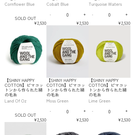
ら
ら
ら
A
A
A
r
r
r
r
r
r
S
D
P
C
O
O
O
Cornflower Blue
Cobalt Blue
Turquoise Waters
ッ
ッ
ッ
ッ
ッ
ッ
れ
れ
れ
P
P
P
【
【
【
【
【
【
O
u
o
l
N
N
N
ト
ト
ト
ト
ト
ト
た
た
た
P
P
P
Q
Q
S
S
S
S
S
S
L
c
w
o
】
】
】
ン
ン
ン
ン
ン
ン
綿
綿
綿
Y
Y
Y
-
+
-
+
H
H
H
H
H
H
u
u
D
D
I
D
I
k
d
u
ピ
ピ
ピ
SOLD OUT
か
か
か
か
か
か
の
の
の
I
I
I
I
I
I
C
C
C
a
a
e
n
e
n
O
E
e
d
マ
マ
マ
ら
ら
ら
ら
ら
ら
¥2,530
¥2,530
¥2,530
N
N
N
N
N
N
毛
毛
毛
O
O
O
n
n
c
c
c
c
U
g
r
y
作
作
作
作
作
作
コ
コ
コ
【
【
【
Y
Y
Y
Y
Y
Y
糸
糸
糸
T
T
T
t
t
r
r
r
r
T
ら
ら
ら
ら
ら
ら
g
B
B
ッ
ッ
ッ
S
S
S
H
H
H
H
H
H
T
T
T
i
i
e
e
e
e
れ
れ
れ
れ
れ
れ
B
l
l
ト
ト
ト
H
H
H
A
A
A
A
A
A
O
O
O
t
t
a
a
a
a
た
た
た
た
た
た
l
u
u
ン
ン
ン
I
I
I
P
P
P
P
P
P
N
N
N
s
s
s
s
y
y
綿
綿
綿
綿
綿
綿
u
e
e
か
か
か
N
N
N
P
P
P
P
P
P
e
e
e
e
】
】
】
f
f
の
の
の
の
の
の
e
ら
ら
ら
Y
Y
Y
Y
Y
Y
Y
Y
Y
q
q
q
q
ピ
ピ
ピ
o
o
毛
毛
毛
毛
毛
毛
C
C
C
C
C
C
作
作
作
H
H
H
u
u
u
u
マ
マ
マ
r
r
糸
糸
糸
糸
糸
糸
O
O
O
O
O
O
ら
ら
ら
A
A
A
a
a
a
a
コ
コ
コ
【
【
T
T
T
T
T
T
れ
れ
れ
P
P
P
n
n
n
n
ッ
ッ
ッ
S
S
T
T
T
T
T
T
た
た
た
P
P
P
t
t
t
t
ト
ト
ト
H
H
O
O
O
O
O
O
綿
綿
綿
Y
Y
Y
i
i
i
i
ン
ン
ン
I
I
N
N
N
N
N
N
【SHINY HAPPY
【SHINY HAPPY
【SHINY HAPPY
の
の
の
t
t
t
t
C
C
C
か
か
か
N
N
】
】
】
】
】
】
y
y
y
y
COTTON】ピマコッ
COTTON】ピマコッ
COTTON】ピマコッ
毛
毛
毛
O
O
O
ら
ら
ら
ピ
ピ
ピ
ピ
ピ
ピ
Y
Y
f
f
f
f
トンから作られた綿
トンから作られた綿
トンから作られた綿
糸
糸
糸
T
T
T
マ
マ
マ
マ
マ
マ
作
作
作
H
H
o
o
o
o
-
の毛糸
の毛糸
の毛糸
-
-
-
T
T
T
コ
コ
コ
コ
コ
コ
ら
ら
ら
A
A
r
r
r
r
S
C
C
T
O
O
O
Land Of Oz
Moss Green
Lime Green
ッ
ッ
ッ
ッ
ッ
ッ
れ
れ
れ
P
P
【
【
【
【
O
o
o
u
N
N
N
ト
ト
ト
ト
ト
ト
た
た
た
P
P
Q
Q
S
S
S
S
L
r
b
r
】
】
】
ン
ン
ン
ン
ン
ン
綿
綿
綿
Y
Y
-
+
-
+
H
H
H
H
u
u
D
D
I
D
I
n
a
q
ピ
ピ
ピ
SOLD OUT
か
か
か
か
か
か
の
の
の
I
I
I
I
C
C
a
a
e
n
e
n
O
f
l
u
マ
マ
マ
ら
ら
ら
ら
ら
ら
¥2,530
¥2,530
¥2,530
N
N
N
N
毛
毛
毛
O
O
n
n
c
c
c
c
U
l
t
o
作
作
作
作
作
作
コ
コ
コ
【
【
【
Y
Y
Y
Y
糸
糸
糸
T
T
t
t
r
r
r
r
T
ら
ら
ら
ら
ら
ら
o
B
i
ッ
ッ
ッ
S
S
S
H
H
H
H
T
T
i
i
e
e
e
e
れ
れ
れ
れ
れ
れ
w
l
s
ト
ト
ト
H
H
H
A
A
A
A