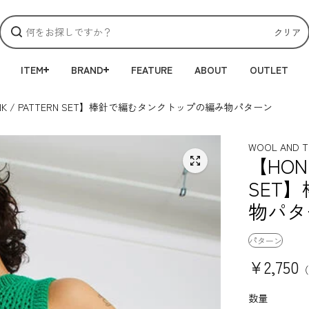
クリア
ITEM
BRAND
FEATURE
ABOUT
OUTLET
ANK / PATTERN SET】棒針で編むタンクトップの編み物パターン
WOOL AND T
【HONE
SET
物パタ
パターン
¥2,750
（
数量