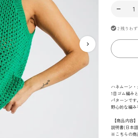
2 残りわ
ハネムーン・
1目ゴム編み
パターンです
野心的な編み
【商品内容】
説明書(日本語)
※こちらの商