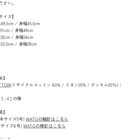
ださい。
サイズ】
.5cm / 身幅45.5cm
cm / 身幅49cm
cm / 身幅54cm
.5cm / 身幅59cm
糸】
TTON
(リサイクルコットン 60% / リネン20% / テンセル20％)：
3 : 4 ] の順
具】
日本サイズ5号)
WATGの輪針はこちら
本サイズ6号)
WATGの棒針はこちら