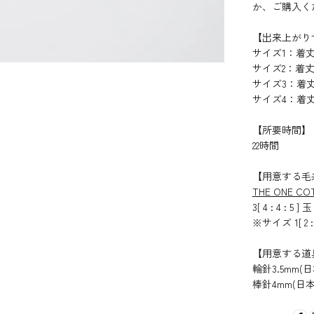
か、ご購入く
【出来上がり
サイズ1：着丈49
サイズ2：着丈51
サイズ3：着丈52
サイズ4：着丈53
【所要時間】
22時間
【用意する毛
THE ONE CO
3[ 4 : 4 : 5 ] 玉
※サイズ 1[ 2 : 
【用意する道
輪針3.5mm(
棒針4mm(日