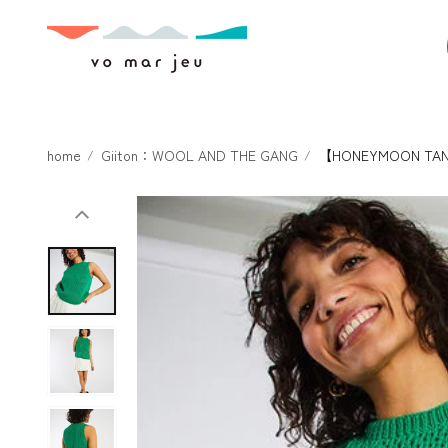
本文へスキ
ップ
home
Giiton：WOOL AND THE GANG
【HONEYMOON T