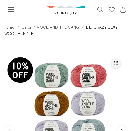
本文へス
キップ
home
Giiton：WOOL AND THE GANG
LIL' CRAZY SEXY
WOOL BUNDLE...