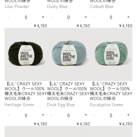
i
o
O
WOOLの妹分
WOOLの妹分
WOOLの妹分
Y
Y
Y
W
W
W
ー
ー
ー
ー
太
太
A
A
A
r
r
r
r
r
r
t
p
l
S
S
S
O
O
O
Lilac Powder
Dusty Blue
Colbalt Blue
ル
ル
ル
ル
毛
毛
Z
Z
Z
【
【
【
【
【
【
e
e
i
E
E
E
O
O
O
1
1
1
1
糸
糸
Y
Y
Y
Q
Q
Q
L
L
L
L
L
L
-
r
v
X
X
X
L
L
L
0
0
0
0
C
C
S
S
S
-
+
-
+
-
+
I
I
I
I
I
I
u
u
u
S
D
I
D
I
D
I
B
e
Y
Y
Y
】
】
】
0
0
0
0
R
R
L
L
L
L
L
L
E
E
E
a
a
a
e
n
e
n
e
n
O
e
W
W
W
ウ
ウ
ウ
%
%
%
%
¥4,180
¥4,180
¥4,180
'
'
'
'
'
'
A
A
X
X
X
n
n
n
c
c
c
c
c
c
L
i
O
O
O
極
極
極
極
ー
ー
ー
【
【
【
C
C
C
C
C
C
Z
Z
Y
Y
Y
t
t
t
r
r
r
r
r
r
D
g
太
太
太
太
O
O
O
ル
ル
ル
L
L
L
R
R
R
R
R
R
Y
Y
W
W
W
i
i
i
e
e
e
e
e
e
O
毛
毛
毛
毛
e
L
L
L
1
1
1
I
I
I
A
A
A
A
A
A
S
S
O
O
O
t
t
t
a
a
a
a
a
a
糸
糸
糸
糸
U
の
の
の
0
0
0
L
L
L
Z
Z
Z
Z
Z
Z
E
E
O
O
O
s
s
s
s
s
s
y
y
y
C
C
C
C
T
妹
妹
妹
0
0
0
'
'
'
Y
Y
Y
Y
Y
Y
e
e
e
e
e
e
X
X
L
L
L
f
f
f
R
R
R
R
分
分
分
%
%
%
S
S
S
S
S
S
C
C
C
q
q
q
q
q
q
Y
Y
】
】
】
o
o
o
A
A
A
A
-
-
-
E
E
E
E
E
E
極
極
極
R
R
R
u
u
u
u
u
u
W
W
ウ
ウ
ウ
r
r
r
Z
Z
Z
Z
X
X
X
X
X
X
C
R
L
太
太
太
A
A
A
a
a
a
a
a
a
O
O
Y
Y
Y
Y
ー
ー
ー
【
【
【
Y
Y
Y
Y
Y
Y
a
a
i
毛
毛
毛
Z
Z
Z
n
n
n
n
n
n
S
S
S
S
O
O
ル
ル
ル
L
L
L
W
W
W
W
W
W
m
s
p
糸
糸
糸
Y
Y
Y
t
t
t
t
t
t
E
E
E
E
L
L
1
1
1
I
I
I
O
O
O
O
O
O
e
p
s
C
C
C
S
S
S
i
i
i
i
i
i
X
X
X
X
の
の
0
0
0
L
L
L
O
O
O
O
O
O
o
b
t
【LIL' CRAZY SEXY
【LIL' CRAZY SEXY
【LIL' CRAZY SEXY
R
R
R
t
t
t
t
t
t
E
E
E
Y
Y
Y
Y
妹
妹
0
0
0
'
'
'
L
L
L
L
L
L
y
y
y
y
y
y
R
e
i
WOOL】ウール100%
WOOL】ウール100%
WOOL】ウール100%
A
A
A
X
X
X
W
W
W
W
分
分
%
%
%
】
】
】
】
】
】
C
C
C
f
f
f
f
f
f
o
r
c
極太毛糸CRAZY SEXY
極太毛糸CRAZY SEXY
極太毛糸CRAZY SEXY
Z
Z
Z
Y
Y
Y
O
O
O
O
ウ
ウ
ウ
ウ
ウ
ウ
極
極
極
R
R
R
o
o
o
o
o
o
s
r
k
WOOLの妹分
WOOLの妹分
WOOLの妹分
Y
Y
Y
W
W
W
O
O
O
O
ー
ー
ー
ー
ー
ー
太
太
太
A
A
A
r
r
r
r
r
r
e
y
R
L
L
L
L
S
S
S
O
O
O
Heritage Green
Duck Egg Blue
Eucalyptus Green
ル
ル
ル
ル
ル
ル
毛
毛
毛
Z
Z
Z
【
【
【
【
【
【
の
の
の
の
P
e
E
E
E
O
O
O
1
1
1
1
1
1
糸
糸
糸
Y
Y
Y
Q
Q
Q
L
L
L
L
L
L
妹
妹
妹
妹
i
d
X
X
X
L
L
L
0
0
0
0
0
0
C
C
C
S
S
S
-
+
-
+
-
+
I
I
I
I
I
I
u
u
u
分
分
分
分
D
I
D
I
D
I
n
Y
Y
Y
】
】
】
0
0
0
0
0
0
R
R
R
L
L
L
L
L
L
E
E
E
a
a
a
e
n
e
n
e
n
k
W
W
W
ウ
ウ
ウ
%
%
%
%
%
%
¥4,180
¥4,180
¥4,180
'
'
'
'
'
'
A
A
A
X
X
X
n
n
n
c
c
c
c
c
c
O
O
O
極
極
極
極
極
極
ー
ー
ー
【
【
【
C
C
C
C
C
C
Z
Z
Z
Y
Y
Y
t
t
t
r
r
r
r
r
r
太
太
太
太
太
太
O
O
O
ル
ル
ル
L
L
L
R
R
R
R
R
R
Y
Y
Y
W
W
W
i
i
i
e
e
e
e
e
e
毛
毛
毛
毛
毛
毛