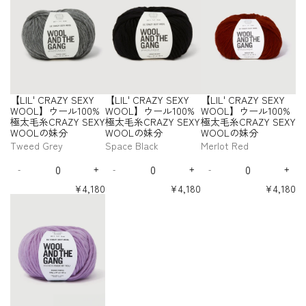
L
L
L
1
1
1
I
I
I
A
A
A
A
A
A
S
S
S
O
O
O
t
t
t
a
a
a
a
a
a
糸
糸
糸
糸
糸
糸
の
の
の
0
0
0
L
L
L
Z
Z
Z
Z
Z
Z
E
E
E
O
O
O
s
s
s
s
s
s
y
y
y
C
C
C
C
C
C
妹
妹
妹
0
0
0
'
'
'
Y
Y
Y
Y
Y
Y
e
e
e
e
e
e
X
X
X
L
L
L
f
f
f
R
R
R
R
R
R
分
分
分
%
%
%
S
S
S
S
S
S
C
C
C
q
q
q
q
q
q
Y
Y
Y
】
】
】
o
o
o
A
A
A
A
A
A
-
-
-
E
E
E
E
E
E
極
極
極
R
R
R
u
u
u
u
u
u
W
W
W
ウ
ウ
ウ
r
r
r
Z
Z
Z
Z
Z
Z
X
X
X
X
X
X
L
D
C
太
太
太
A
A
A
a
a
a
a
a
a
O
O
O
Y
Y
Y
Y
Y
Y
ー
ー
ー
【
【
【
Y
Y
Y
Y
Y
Y
i
u
o
毛
毛
毛
Z
Z
Z
n
n
n
n
n
n
S
S
S
S
S
S
O
O
O
ル
ル
ル
L
L
L
W
W
W
W
W
W
l
s
l
糸
糸
糸
Y
Y
Y
t
t
t
t
t
t
E
E
E
E
E
E
L
L
L
1
1
1
I
I
I
O
O
O
O
O
O
a
t
b
C
C
C
S
S
S
i
i
i
i
i
i
X
X
X
X
X
X
の
の
の
0
0
0
L
L
L
O
O
O
O
O
O
c
y
a
【LIL' CRAZY SEXY
【LIL' CRAZY SEXY
【LIL' CRAZY SEXY
R
R
R
t
t
t
t
t
t
E
E
E
Y
Y
Y
Y
Y
Y
妹
妹
妹
0
0
0
'
'
'
L
L
L
L
L
L
y
y
y
y
y
y
P
B
l
WOOL】ウール100%
WOOL】ウール100%
WOOL】ウール100%
A
A
A
X
X
X
W
W
W
W
W
W
分
分
分
%
%
%
】
】
】
】
】
】
C
C
C
f
f
f
f
f
f
o
l
t
極太毛糸CRAZY SEXY
極太毛糸CRAZY SEXY
極太毛糸CRAZY SEXY
Z
Z
Z
Y
Y
Y
O
O
O
O
O
O
ウ
ウ
ウ
ウ
ウ
ウ
極
極
極
R
R
R
o
o
o
o
o
o
w
u
B
WOOLの妹分
WOOLの妹分
WOOLの妹分
Y
Y
Y
W
W
W
O
O
O
O
O
O
ー
ー
ー
ー
ー
ー
太
太
太
A
A
A
r
r
r
r
r
r
d
e
l
L
L
L
L
L
L
S
S
S
O
O
O
Tweed Grey
Space Black
Merlot Red
ル
ル
ル
ル
ル
ル
毛
毛
毛
Z
Z
Z
【
【
【
【
【
【
の
の
の
の
の
の
e
u
E
E
E
O
O
O
1
1
1
1
1
1
糸
糸
糸
Y
Y
Y
Q
Q
Q
L
L
L
L
L
L
妹
妹
妹
妹
妹
妹
r
e
X
X
X
L
L
L
0
0
0
0
0
0
C
C
C
S
S
S
-
+
-
+
-
+
I
I
I
I
I
I
u
u
u
分
分
分
分
分
分
D
I
D
I
D
I
Y
Y
Y
】
】
】
0
0
0
0
0
0
R
R
R
L
L
L
L
L
L
E
E
E
a
a
a
e
n
e
n
e
n
W
W
W
ウ
ウ
ウ
%
%
%
%
%
%
¥4,180
¥4,180
¥4,180
'
'
'
'
'
'
A
A
A
X
X
X
n
n
n
c
c
c
c
c
c
O
O
O
極
極
極
極
極
極
ー
ー
ー
【
C
C
C
C
C
C
Z
Z
Z
Y
Y
Y
t
t
t
r
r
r
r
r
r
太
太
太
太
太
太
O
O
O
ル
ル
ル
L
R
R
R
R
R
R
Y
Y
Y
W
W
W
i
i
i
e
e
e
e
e
e
毛
毛
毛
毛
毛
毛
L
L
L
1
1
1
I
A
A
A
A
A
A
S
S
S
O
O
O
t
t
t
a
a
a
a
a
a
糸
糸
糸
糸
糸
糸
の
の
の
0
0
0
L
Z
Z
Z
Z
Z
Z
E
E
E
O
O
O
s
s
s
s
s
s
y
y
y
C
C
C
C
C
C
妹
妹
妹
0
0
0
'
Y
Y
Y
Y
Y
Y
e
e
e
e
e
e
X
X
X
L
L
L
f
f
f
R
R
R
R
R
R
分
分
分
%
%
%
S
S
S
S
S
S
C
q
q
q
q
q
q
Y
Y
Y
】
】
】
o
o
o
A
A
A
A
A
A
-
-
-
E
E
E
E
E
E
極
極
極
R
u
u
u
u
u
u
W
W
W
ウ
ウ
ウ
r
r
r
Z
Z
Z
Z
Z
Z
X
X
X
X
X
X
H
D
E
太
太
太
A
a
a
a
a
a
a
O
O
O
Y
Y
Y
Y
Y
Y
ー
ー
ー
【
【
【
Y
Y
Y
Y
Y
Y
e
u
u
毛
毛
毛
Z
n
n
n
n
n
n
S
S
S
S
S
S
O
O
O
ル
ル
ル
L
L
L
W
W
W
W
W
W
r
c
c
糸
糸
糸
Y
t
t
t
t
t
t
E
E
E
E
E
E
L
L
L
1
1
1
I
I
I
O
O
O
O
O
O