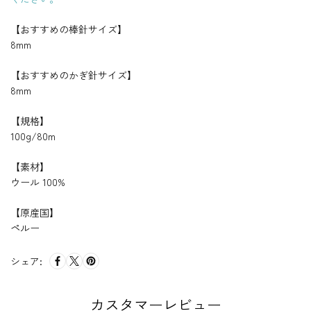
W
Z
Z
O
Y
Y
【おすすめの棒針サイズ】
S
S
O
E
E
L
8mm
X
X
の
Y
Y
妹
W
W
【おすすめのかぎ針サイズ】
分
O
O
8mm
O
O
L
L
の
の
【規格】
妹
妹
分
分
100g/80m
【素材】
ウール 100%
【原産国】
ペルー
シェア:
カスタマーレビュー