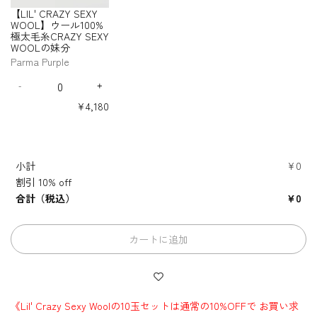
i
k
a
C
C
C
S
i
i
i
i
i
i
X
X
X
X
X
X
の
の
の
0
0
0
L
L
L
O
O
O
O
O
O
t
E
l
R
R
R
t
t
t
t
t
t
【LIL' CRAZY SEXY
E
Y
Y
Y
Y
Y
Y
妹
妹
妹
0
0
0
'
'
'
L
L
L
L
L
L
y
y
y
y
y
y
a
g
y
A
A
A
WOOL】ウール100%
X
W
W
W
W
W
W
分
分
分
%
%
%
】
】
】
】
】
】
C
C
C
f
f
f
f
f
f
g
g
p
Z
Z
Z
極太毛糸CRAZY SEXY
Y
O
O
O
O
O
O
ウ
ウ
ウ
ウ
ウ
ウ
極
極
極
R
R
R
o
o
o
o
o
o
e
B
t
Y
Y
Y
WOOLの妹分
W
O
O
O
O
O
O
ー
ー
ー
ー
ー
ー
太
太
太
A
A
A
r
r
r
r
r
r
G
l
u
L
L
L
L
L
L
S
S
S
O
Parma Purple
ル
ル
ル
ル
ル
ル
毛
毛
毛
Z
Z
Z
【
【
【
【
【
【
の
の
の
の
の
の
r
u
s
E
E
E
O
1
1
1
1
1
1
糸
糸
糸
Y
Y
Y
Q
L
L
L
L
L
L
妹
妹
妹
妹
妹
妹
e
e
G
X
X
X
L
0
0
0
0
0
0
C
C
C
S
S
S
I
I
I
I
I
I
-
+
u
分
分
分
分
分
分
e
r
D
I
Y
Y
Y
】
0
0
0
0
0
0
R
R
R
L
L
L
L
L
L
E
E
E
a
e
n
n
e
W
W
W
ウ
%
%
%
%
%
%
¥4,180
'
'
'
'
'
'
A
A
A
X
X
X
n
c
c
e
O
O
O
極
極
極
極
極
極
ー
C
C
C
C
C
C
Z
Z
Z
Y
Y
Y
t
r
r
n
太
太
太
太
太
太
O
O
O
ル
R
R
R
R
R
R
Y
Y
Y
W
W
W
i
e
e
毛
毛
毛
毛
毛
毛
L
L
L
1
A
A
A
A
A
A
S
S
S
O
O
O
t
a
a
糸
糸
糸
糸
糸
糸
の
の
の
0
Z
Z
Z
Z
Z
Z
E
E
E
O
O
O
s
s
y
C
C
C
C
C
C
妹
妹
妹
0
Y
Y
Y
Y
Y
Y
小計
¥0
X
X
X
e
e
L
L
L
f
R
R
R
R
R
R
分
分
分
%
S
S
S
S
S
S
q
q
Y
Y
Y
】
】
】
o
A
A
A
A
A
A
割引
10% off
-
-
-
E
E
E
E
E
E
極
u
u
W
W
W
ウ
ウ
ウ
Z
Z
Z
Z
Z
Z
r
X
X
X
X
X
X
T
S
M
太
合計（税込）
¥0
a
a
O
O
O
Y
Y
Y
Y
Y
Y
ー
ー
ー
【
Y
Y
Y
Y
Y
Y
w
p
e
毛
n
n
S
S
S
S
S
S
O
O
O
ル
ル
ル
L
W
W
W
W
W
W
e
a
r
糸
t
t
E
E
E
E
E
E
L
L
L
1
1
1
I
O
O
O
O
O
O
e
c
l
C
i
i
X
X
X
X
X
X
の
の
の
0
0
0
L
O
O
O
O
O
O
カートに追加
d
e
o
R
t
t
Y
Y
Y
Y
Y
Y
妹
妹
妹
0
0
0
'
L
L
L
L
L
L
G
B
t
y
y
A
W
W
W
W
W
W
分
分
分
%
%
%
】
】
】
】
】
】
C
f
f
r
l
R
Z
O
O
O
O
O
O
ウ
ウ
ウ
ウ
ウ
ウ
極
極
極
R
o
o
e
a
e
Y
O
O
O
O
O
O
ー
ー
ー
ー
ー
ー
太
太
太
A
r
r
y
c
d
L
L
L
L
L
L
S
ル
ル
ル
ル
ル
ル
毛
毛
毛
Z
【
【
の
の
の
の
の
の
k
E
1
1
1
1
1
1
糸
糸
糸
Y
L
L
《Lil' Crazy Sexy Woolの10玉セットは通常の10%OFFで お買い求
妹
妹
妹
妹
妹
妹
X
0
0
0
0
0
0
C
C
C
S
I
I
分
分
分
分
分
分