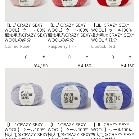
極
極
極
R
R
R
u
u
u
u
r
r
太
太
太
A
A
A
a
a
a
a
【
【
毛
毛
毛
Z
Z
Z
n
n
n
n
L
L
糸
糸
糸
Y
Y
Y
t
t
t
t
I
I
C
C
C
S
S
S
i
i
i
i
L
L
【LIL' CRAZY SEXY
【LIL' CRAZY SEXY
【LIL' CRAZY SEXY
R
R
R
t
t
t
t
E
E
E
'
'
y
y
y
y
WOOL】ウール100%
WOOL】ウール100%
WOOL】ウール100%
A
A
A
X
X
X
C
C
f
f
f
f
極太毛糸CRAZY SEXY
極太毛糸CRAZY SEXY
極太毛糸CRAZY SEXY
Z
Z
Z
Y
Y
Y
R
R
o
o
o
o
WOOLの妹分
WOOLの妹分
WOOLの妹分
Y
Y
Y
W
W
W
A
A
r
r
r
r
S
S
S
O
O
O
Cameo Rose
Raspberry Pink
Lipstick Red
Z
Z
【
【
【
【
E
E
E
O
O
O
Y
Y
Q
Q
Q
L
L
L
L
X
X
X
L
L
L
S
S
-
+
-
+
-
+
I
I
I
I
u
u
u
D
I
D
I
D
I
Y
Y
Y
】
】
】
L
L
L
L
E
E
a
a
a
e
n
e
n
e
n
W
W
W
ウ
ウ
ウ
¥4,180
¥4,180
¥4,180
'
'
'
'
X
X
n
n
n
c
c
c
c
c
c
O
O
O
ー
ー
ー
【
【
【
C
C
C
C
Y
Y
t
t
t
r
r
r
r
r
r
O
O
O
ル
ル
ル
L
L
L
R
R
R
R
W
W
i
i
i
e
e
e
e
e
e
L
L
L
1
1
1
I
I
I
A
A
A
A
O
O
t
t
t
a
a
a
a
a
a
の
の
の
0
0
0
L
L
L
Z
Z
Z
Z
O
O
s
s
s
s
s
s
y
y
y
妹
妹
妹
0
0
0
'
'
'
Y
Y
Y
Y
e
e
e
e
e
e
L
L
f
f
f
分
分
分
%
%
%
S
S
S
S
C
C
C
q
q
q
q
q
q
】
】
o
o
o
-
-
-
E
E
E
E
極
極
極
R
R
R
u
u
u
u
u
u
ウ
ウ
r
r
r
X
X
X
X
I
S
B
太
太
太
A
A
A
a
a
a
a
a
a
ー
ー
【
【
【
Y
Y
Y
Y
v
a
r
毛
毛
毛
Z
Z
Z
n
n
n
n
n
n
ル
ル
L
L
L
W
W
W
W
o
n
o
糸
糸
糸
Y
Y
Y
t
t
t
t
t
t
1
1
I
I
I
O
O
O
O
r
d
n
C
C
C
S
S
S
i
i
i
i
i
i
0
0
L
L
L
O
O
O
O
y
t
z
【LIL' CRAZY SEXY
【LIL' CRAZY SEXY
【LIL' CRAZY SEXY
R
R
R
t
t
t
t
t
t
E
E
E
0
0
'
'
'
L
L
L
L
y
y
y
y
y
y
W
r
e
WOOL】ウール100%
WOOL】ウール100%
WOOL】ウール100%
A
A
A
X
X
X
%
%
】
】
】
】
C
C
C
f
f
f
f
f
f
h
o
d
極太毛糸CRAZY SEXY
極太毛糸CRAZY SEXY
極太毛糸CRAZY SEXY
Z
Z
Z
Y
Y
Y
ウ
ウ
ウ
ウ
極
極
R
R
R
o
o
o
o
o
o