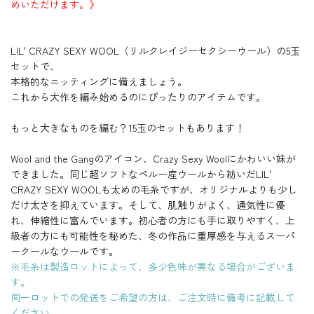
Y
めいただけます。》
0
0
0
0
0
0
R
R
R
L
L
E
W
%
%
%
%
%
%
'
'
A
A
A
X
O
極
極
極
極
極
極
C
C
Z
Z
Z
Y
太
太
太
太
太
太
O
R
R
Y
Y
Y
W
毛
毛
毛
毛
毛
毛
L
LIL' CRAZY SEXY WOOL（リルクレイジーセクシーウール）の5玉
A
A
S
S
S
O
糸
糸
糸
糸
糸
糸
の
Z
Z
E
E
E
O
セットで、
C
C
C
C
C
C
妹
Y
Y
X
X
X
L
R
R
R
R
R
R
分
本格的なニッティングに備えましょう。
S
S
Y
Y
Y
】
A
A
A
A
A
A
-
E
E
これから大作を編み始めるのにぴったりのアイテムです。
W
W
W
ウ
Z
Z
Z
Z
Z
Z
X
X
P
O
O
O
Y
Y
Y
Y
Y
Y
ー
Y
Y
a
S
S
S
S
S
S
O
O
O
ル
W
W
r
もっと大きなものを編む？15玉のセットもあります！
E
E
E
E
E
E
L
L
L
1
O
O
m
X
X
X
X
X
X
の
の
の
0
O
O
a
Y
Y
Y
Y
Y
Y
妹
妹
妹
0
L
L
Wool and the Gangのアイコン、Crazy Sexy Woolにかわいい妹が
P
W
W
W
W
W
W
分
分
分
%
】
】
u
O
O
O
O
O
O
できました。同じ超ソフトなペルー産ウールから紡いだLIL'
ウ
ウ
極
r
O
O
O
O
O
O
ー
ー
太
CRAZY SEXY WOOLも太めの毛糸ですが、オリジナルよりも少し
p
L
L
L
L
L
L
ル
ル
毛
の
の
の
の
の
の
l
だけ太さを抑えています。そして、肌触りがよく、通気性に優
1
1
糸
妹
妹
妹
妹
妹
妹
e
0
0
れ、伸縮性に富んでいます。初心者の方にも手に取りやすく、上
C
分
分
分
分
分
分
0
0
R
級者の方にも可能性を秘めた、冬の作品に重厚感を与えるスーパ
%
%
A
極
極
ークールなウールです。
Z
太
太
※毛糸は製造ロットによって、多少色味が異なる場合がございま
Y
毛
毛
S
す。
糸
糸
E
C
C
同一ロットでの発送をご希望の方は、ご注文時に備考に記載して
X
R
R
Y
ください。
A
A