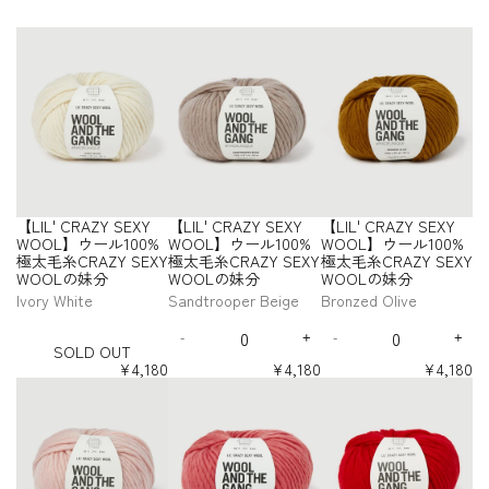
t
e
【
【
【
p
S
L
L
L
1
k
i
I
I
I
商
p
L
L
L
品
s
'
'
'
を
t
C
C
C
選
e
R
R
R
択
p
A
A
A
す
1
Z
Z
Z
る
Y
Y
Y
.
S
S
S
T
【LIL' CRAZY SEXY
【LIL' CRAZY SEXY
【LIL' CRAZY SEXY
E
E
E
h
WOOL】ウール100%
WOOL】ウール100%
WOOL】ウール100%
X
X
X
i
極太毛糸CRAZY SEXY
極太毛糸CRAZY SEXY
極太毛糸CRAZY SEXY
Y
Y
Y
s
-
WOOLの妹分
WOOLの妹分
WOOLの妹分
W
W
W
s
S
O
O
O
t
Ivory White
Sandtrooper Beige
Bronzed Olive
O
O
O
O
e
Q
Q
L
L
L
L
p
-
+
-
+
u
u
D
D
I
D
I
】
】
】
i
SOLD OUT
a
a
e
n
e
n
O
ウ
ウ
ウ
s
¥4,180
¥4,180
¥4,180
n
n
c
c
c
c
U
ー
ー
ー
必
【
【
【
t
t
r
r
r
r
T
ル
ル
ル
須
L
L
L
i
i
e
e
e
e
1
1
1
I
I
I
t
t
a
a
a
a
0
0
0
L
L
L
s
s
s
s
y
y
0
0
0
'
'
'
e
e
e
e
f
f
%
%
%
C
C
C
q
q
q
q
o
o