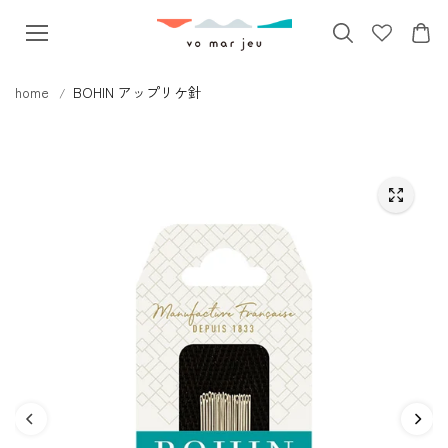
本文へス
キップ
home
BOHIN アップリケ針