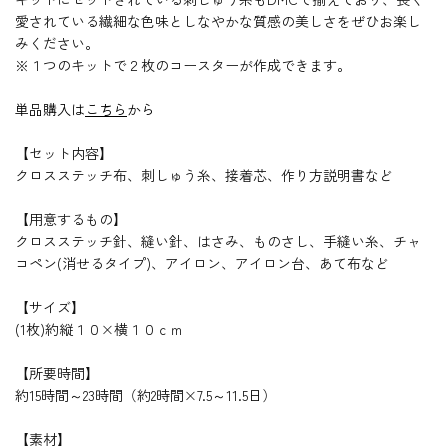
愛されている繊細な色味としなやかな質感の美しさをぜひお楽し
みください。
※１つのキットで２枚のコースターが作成できます。
単品購入は
こちら
から
【セット内容】
クロスステッチ布、刺しゅう糸、接着芯、作り方説明書など
【用意するもの】
クロスステッチ針、縫い針、はさみ、ものさし、手縫い糸、チャ
コペン(消せるタイプ)、アイロン、アイロン台、あて布など
【サイズ】
(1枚)約縦１０×横１０ｃｍ
【所要時間】
約15時間～23時間（約2時間×7.5～11.5日）
【素材】