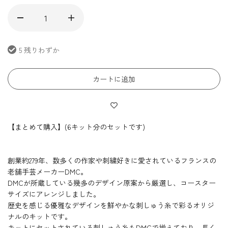
5 残りわずか
カートに追加
【まとめて購入】(6キット分のセットです)
創業約279年、数多くの作家や刺繍好きに愛されているフランスの
老舗手芸メーカーDMC。
DMCが所蔵している幾多のデザイン原案から厳選し、コースター
サイズにアレンジしました。
歴史を感じる優雅なデザインを鮮やかな刺しゅう糸で彩るオリジ
ナルのキットです。
キットにセットされている刺しゅう糸もDMCで揃えており、長く